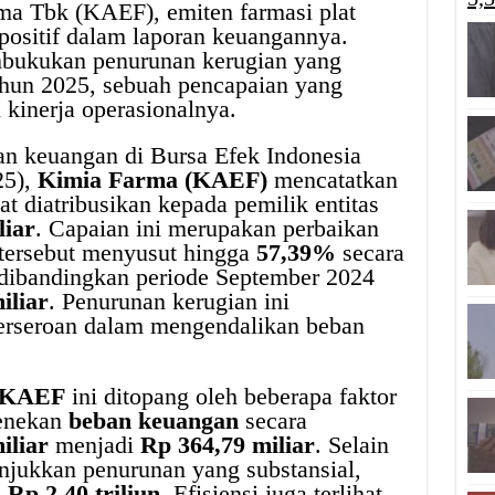
a Tbk (KAEF), emiten farmasi plat
positif dalam laporan keuangannya.
mbukukan penurunan kerugian yang
 tahun 2025, sebuah pencapaian yang
kinerja operasionalnya.
an keuangan di Bursa Efek Indonesia
25),
Kimia Farma (KAEF)
mencatatkan
at diatribusikan kepada pemilik entitas
liar
. Capaian ini merupakan perbaikan
 tersebut menyusut hingga
57,39%
secara
 dibandingkan periode September 2024
iliar
. Penurunan kerugian ini
erseroan dalam mengendalikan beban
KAEF
ini ditopang oleh beberapa faktor
menekan
beban keuangan
secara
iliar
menjadi
Rp 364,79 miliar
. Selain
jukkan penurunan yang substansial,
i
Rp 2,40 triliun
. Efisiensi juga terlihat