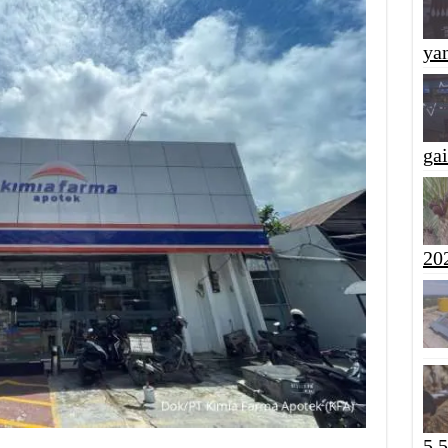
yan
ga
20
5,