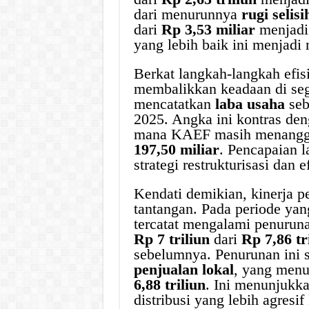
dari menurunnya
rugi selis
dari
Rp 3,53 miliar
menjad
yang lebih baik ini menjadi 
Berkat langkah-langkah efisi
membalikkan keadaan di seg
mencatatkan
laba usaha
seb
2025. Angka ini kontras den
mana KAEF masih menanggun
197,50 miliar
. Pencapaian 
strategi restrukturisasi dan 
Kendati demikian, kinerja p
tantangan. Pada periode yan
tercatat mengalami penurun
Rp 7 triliun
dari
Rp 7,86 tr
sebelumnya. Penurunan ini s
penjualan lokal
, yang menu
6,88 triliun
. Ini menunjukka
distribusi yang lebih agresif