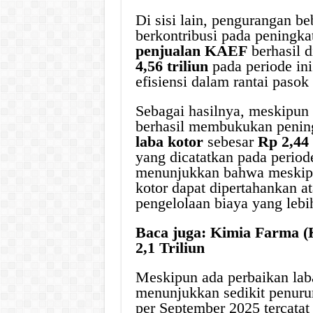
Di sisi lain, pengurangan b
berkontribusi pada peningkat
penjualan KAEF
berhasil d
4,56 triliun
pada periode in
efisiensi dalam rantai pasok
Sebagai hasilnya, meskipun
berhasil membukukan peni
laba kotor
sebesar
Rp 2,44 
yang dicatatkan pada period
menunjukkan bahwa meskipu
kotor dapat dipertahankan a
pengelolaan biaya yang lebi
Baca juga: Kimia Farma (
2,1 Triliun
Meskipun ada perbaikan laba
menunjukkan sedikit penuru
per September 2025 tercatat