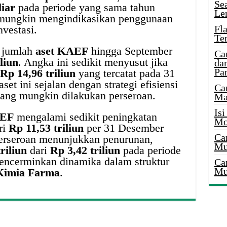
Se
iar
pada periode yang sama tahun
Le
 mungkin mengindikasikan penggunaan
nvestasi.
Fl
Te
, jumlah
aset KAEF
hingga September
Ca
liun
. Angka ini sedikit menyusut jika
dan
Pa
Rp 14,96 triliun
yang tercatat pada 31
t ini sejalan dengan strategi efisiensi
Ca
yang mungkin dilakukan perseroan.
Ma
Is
AEF
mengalami sedikit peningkatan
Mo
ri
Rp 11,53 triliun
per 31 Desember
Ca
rseroan menunjukkan penurunan,
Mu
riliun
dari
Rp 3,42 triliun
pada periode
encerminkan dinamika dalam struktur
Ca
Mu
Kimia Farma
.