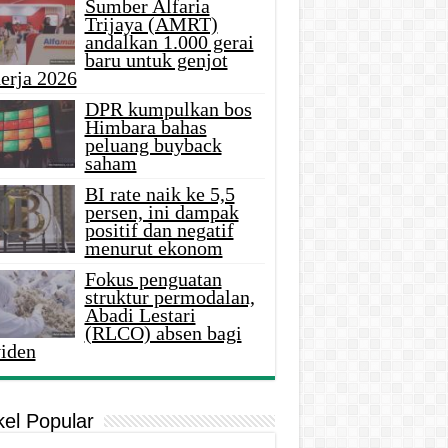
Sumber Alfaria
Trijaya (AMRT)
andalkan 1.000 gerai
baru untuk genjot
erja 2026
DPR kumpulkan bos
Himbara bahas
peluang buyback
saham
BI rate naik ke 5,5
persen, ini dampak
positif dan negatif
menurut ekonom
Fokus penguatan
struktur permodalan,
Abadi Lestari
(RLCO) absen bagi
viden
kel Popular