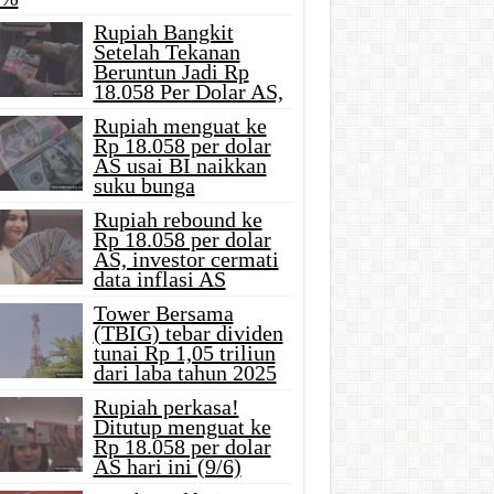
Rupiah Bangkit
Setelah Tekanan
Beruntun Jadi Rp
18.058 Per Dolar AS,
Rupiah menguat ke
Rp 18.058 per dolar
AS usai BI naikkan
suku bunga
Rupiah rebound ke
Rp 18.058 per dolar
AS, investor cermati
data inflasi AS
Tower Bersama
(TBIG) tebar dividen
tunai Rp 1,05 triliun
dari laba tahun 2025
Rupiah perkasa!
Ditutup menguat ke
Rp 18.058 per dolar
AS hari ini (9/6)