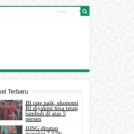
kel Terbaru
BI rate naik, ekonomi
RI diyakini bisa tetap
tumbuh di atas 5
persen
IHSG ditutup
meroket 7,57%,