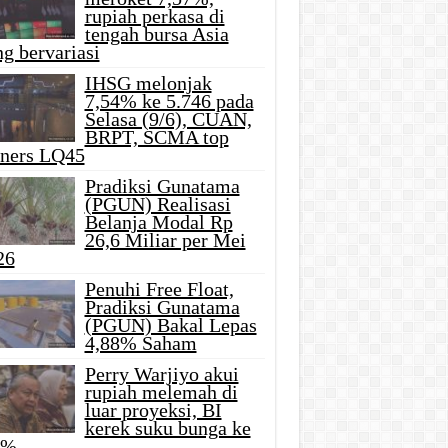
rupiah perkasa di
tengah bursa Asia
g bervariasi
IHSG melonjak
7,54% ke 5.746 pada
Selasa (9/6), CUAN,
BRPT, SCMA top
iners LQ45
Pradiksi Gunatama
(PGUN) Realisasi
Belanja Modal Rp
26,6 Miliar per Mei
26
Penuhi Free Float,
Pradiksi Gunatama
(PGUN) Bakal Lepas
4,88% Saham
Perry Warjiyo akui
rupiah melemah di
luar proyeksi, BI
kerek suku bunga ke
5%