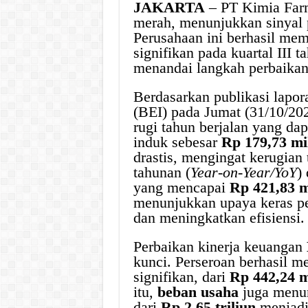
JAKARTA
– PT Kimia Farm
merah, menunjukkan sinyal 
Perusahaan ini berhasil me
signifikan pada kuartal III
menandai langkah perbaikan 
Berdasarkan publikasi lapor
(BEI) pada Jumat (31/10/20
rugi tahun berjalan yang dap
induk sebesar
Rp 179,73 mi
drastis, mengingat kerugian
tahunan (
Year-on-Year/YoY
)
yang mencapai
Rp 421,83 m
menunjukkan upaya keras p
dan meningkatkan efisiensi.
Perbaikan kinerja keuangan
kunci. Perseroan berhasil 
signifikan, dari
Rp 442,24 m
itu,
beban usaha
juga menun
dari
Rp 2,65 triliun
menjad