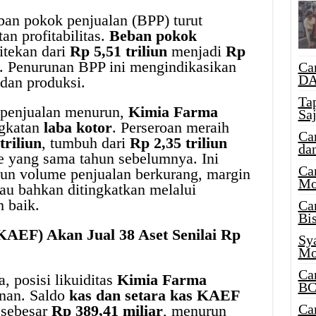
eban pokok penjualan (BPP) turut
an profitabilitas.
Beban pokok
itekan dari
Rp 5,51 triliun
menjadi
Rp
i. Penurunan BPP ini mengindikasikan
Ca
DA
 dan produksi.
Ta
 penjualan menurun,
Kimia Farma
Sa
ngkatan
laba kotor
. Perseroan meraih
Ca
triliun
, tumbuh dari
Rp 2,35 triliun
da
e yang sama tahun sebelumnya. Ini
Ca
n volume penjualan berkurang, margin
Mo
tau bahkan ditingkatkan melalui
h baik.
Ca
Bi
KAEF) Akan Jual 38 Aset Senilai Rp
Sy
Mo
Ca
, posisi likuiditas
Kimia Farma
BC
nan. Saldo
kas dan setara kas KAEF
Ca
 sebesar
Rp 389,41 miliar
, menurun