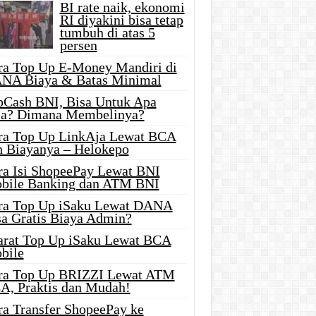
BI rate naik, ekonomi
RI diyakini bisa tetap
tumbuh di atas 5
persen
ra Top Up E-Money Mandiri di
NA Biaya & Batas Minimal
pCash BNI, Bisa Untuk Apa
ja? Dimana Membelinya?
ra Top Up LinkAja Lewat BCA
n Biayanya – Helokepo
ra Isi ShopeePay Lewat BNI
bile Banking dan ATM BNI
ra Top Up iSaku Lewat DANA
sa Gratis Biaya Admin?
arat Top Up iSaku Lewat BCA
bile
ra Top Up BRIZZI Lewat ATM
A, Praktis dan Mudah!
ra Transfer ShopeePay ke