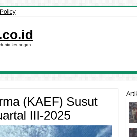
Policy
co.id
 dunia keuangan.
Arti
arma (KAEF) Susut
rtal III-2025