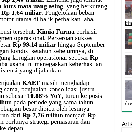
ih kurs mata uang asing
, yang berkurang
i
Rp 1,64 miliar
. Pengelolaan beban
motor utama di balik perbaikan laba.
kin
ensi tersebut,
Kimia Farma
berhasil
men operasional. Perseroan sukses
esar
Rp 99,14 miliar
hingga September
gan kondisi setahun sebelumnya, di
g kerugian operasional sebesar
Rp
laba usaha ini menegaskan keberhasilan
efisiensi yang dijalankan.
enjualan
KAEF
masih menghadapi
g sama, penjualan konsolidasi justru
an sebesar
10,88% YoY
, turun ke posisi
iliun
pada periode yang sama tahun
di
ebagian besar dipicu oleh lesunya
run dari
Rp 7,76 triliun
menjadi
Rp
n perlunya strategi pemasaran dan
Arti
 ke depan.