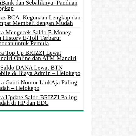
aBank dan Sebaliknya: Panduan
ngkap
azz BCA: Kegunaan Lengkap dan
mpat Membeli dengan Mudah
ra Mengecek Saldo E-Money
 History E-Toll Terbaru:
nduan untuk Pemula
ra Top Up BRIZZI Lewat
ndiri Online dan ATM Mandiri
i Saldo DANA Lewat BTN
bile & Biaya Admin – Helokepo
ra Ganti Nomor LinkAja Paling
dah – Helokepo
ra Update Saldo BRIZZI Paling
dah di HP dan EDC