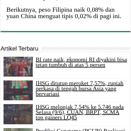
Berikutnya, peso Filipina naik 0,08% dan
yuan China menguat tipis 0,02% di pagi ini.
Artikel Terbaru
BI rate naik, ekonomi RI diyakini bisa
tetap tumbuh di atas 5 persen
IHSG ditutup meroket 7,57%, rupiah
perkasa di tengah bursa Asia yang
bervariasi
IHSG melonjak 7,54% ke 5.746 pada
Selasa (9/6), CUAN, BRPT, SCMA
top gainers LQ45
Pradiksi Gunatama (PGUN) Realisasi