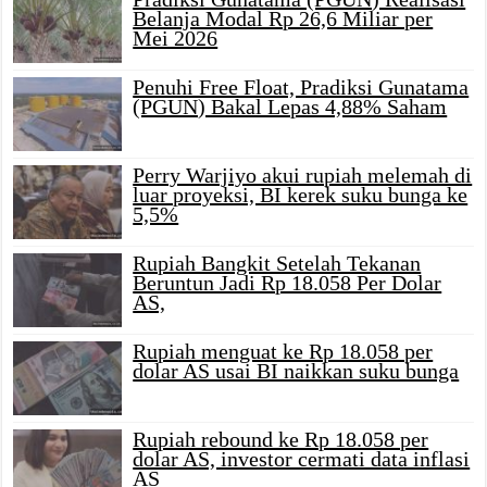
Belanja Modal Rp 26,6 Miliar per
Mei 2026
Penuhi Free Float, Pradiksi Gunatama
(PGUN) Bakal Lepas 4,88% Saham
Perry Warjiyo akui rupiah melemah di
luar proyeksi, BI kerek suku bunga ke
5,5%
Rupiah Bangkit Setelah Tekanan
Beruntun Jadi Rp 18.058 Per Dolar
AS,
Rupiah menguat ke Rp 18.058 per
dolar AS usai BI naikkan suku bunga
Rupiah rebound ke Rp 18.058 per
dolar AS, investor cermati data inflasi
AS