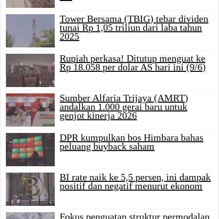
Tower Bersama (TBIG) tebar dividen
tunai Rp 1,05 triliun dari laba tahun
2025
Rupiah perkasa! Ditutup menguat ke
Rp 18.058 per dolar AS hari ini (9/6)
Sumber Alfaria Trijaya (AMRT)
andalkan 1.000 gerai baru untuk
genjot kinerja 2026
DPR kumpulkan bos Himbara bahas
peluang buyback saham
BI rate naik ke 5,5 persen, ini dampak
positif dan negatif menurut ekonom
Fokus penguatan struktur permodalan,