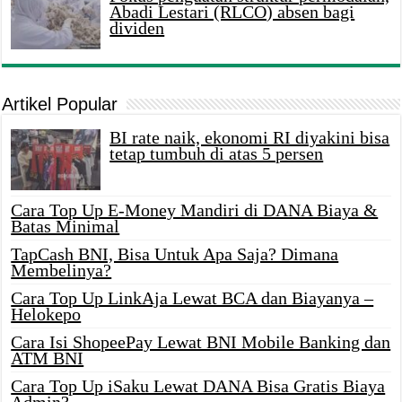
Abadi Lestari (RLCO) absen bagi
dividen
Artikel Popular
BI rate naik, ekonomi RI diyakini bisa
tetap tumbuh di atas 5 persen
Cara Top Up E-Money Mandiri di DANA Biaya &
Batas Minimal
TapCash BNI, Bisa Untuk Apa Saja? Dimana
Membelinya?
Cara Top Up LinkAja Lewat BCA dan Biayanya –
Helokepo
Cara Isi ShopeePay Lewat BNI Mobile Banking dan
ATM BNI
Cara Top Up iSaku Lewat DANA Bisa Gratis Biaya
Admin?