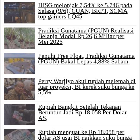
IHSG melonjak 7,54% ke 5.746 pada
Selasa (9/6), CUAN, BRPT, SCMA
top gainers LQ45
Pradiksi Gunatama (PGUN) Realisasi
Belanja Modal Rp 26,6 Miliar per
Mei 2026
Penuhi Free Float, Pradiksi Gunatama
(PGUN) Bakal Lepas 4,88% Saham
Perry Warjiyo akui rupiah melemah di
luar proyeksi, BI kerek suku bunga ke
5,5%
Rupiah Bangkit Setelah Tekanan
Beruntun Jadi Rp 18.058 Per Dolar
AS,
Rupiah menguat ke Rp 18.058 per
dolar AS usai BI naikkan suku bunga