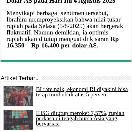
Dolar AS pada Hari Ini 4 Agustus 2025
Menyikapi berbagai sentimen tersebut,
Ibrahim memproyeksikan bahwa nilai tukar
rupiah pada Selasa (5/8/2025) akan bergerak
fluktuatif. Namun demikian, ia optimis
rupiah akan ditutup menguat di kisaran
Rp
16.350 – Rp 16.400 per dolar AS
.
Artikel Terbaru
BI rate naik, ekonomi RI diyakini bisa
tetap tumbuh di atas 5 persen
IHSG ditutup meroket 7,57%, rupiah
perkasa di tengah bursa Asia yang
bervariasi