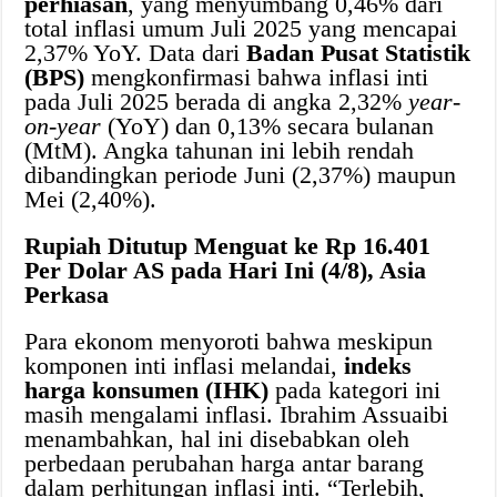
perhiasan
, yang menyumbang 0,46% dari
total inflasi umum Juli 2025 yang mencapai
2,37% YoY. Data dari
Badan Pusat Statistik
(BPS)
mengkonfirmasi bahwa inflasi inti
pada Juli 2025 berada di angka 2,32%
year-
on-year
(YoY) dan 0,13% secara bulanan
(MtM). Angka tahunan ini lebih rendah
dibandingkan periode Juni (2,37%) maupun
Mei (2,40%).
Rupiah Ditutup Menguat ke Rp 16.401
Per Dolar AS pada Hari Ini (4/8), Asia
Perkasa
Para ekonom menyoroti bahwa meskipun
komponen inti inflasi melandai,
indeks
harga konsumen (IHK)
pada kategori ini
masih mengalami inflasi. Ibrahim Assuaibi
menambahkan, hal ini disebabkan oleh
perbedaan perubahan harga antar barang
dalam perhitungan inflasi inti. “Terlebih,