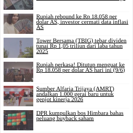
Rupiah rebound ke Rp 18.058 per
dolar AS, investor cermati data inflasi
AS
Tower Bersama (TBIG) tebar dividen
tunai Rp 1,05 triliun dari laba tahun
2025
Rupiah perkasa! Ditutup menguat ke
Rp 18.058 per dolar AS hari ini (9/6)
Sumber Alfaria Trijaya (AMRT)
andalkan 1.000 gerai baru untuk
genjot kinerja 2026
DPR kumpulkan bos Himbara bahas
peluang buyback saham