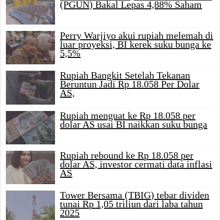
(PGUN) Bakal Lepas 4,88% Saham
Perry Warjiyo akui rupiah melemah di
luar proyeksi, BI kerek suku bunga ke
5,5%
Rupiah Bangkit Setelah Tekanan
Beruntun Jadi Rp 18.058 Per Dolar
AS,
Rupiah menguat ke Rp 18.058 per
dolar AS usai BI naikkan suku bunga
Rupiah rebound ke Rp 18.058 per
dolar AS, investor cermati data inflasi
AS
Tower Bersama (TBIG) tebar dividen
tunai Rp 1,05 triliun dari laba tahun
2025