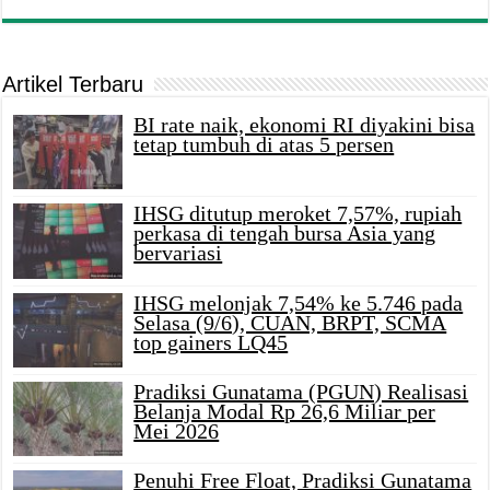
Artikel Terbaru
BI rate naik, ekonomi RI diyakini bisa
tetap tumbuh di atas 5 persen
IHSG ditutup meroket 7,57%, rupiah
perkasa di tengah bursa Asia yang
bervariasi
IHSG melonjak 7,54% ke 5.746 pada
Selasa (9/6), CUAN, BRPT, SCMA
top gainers LQ45
Pradiksi Gunatama (PGUN) Realisasi
Belanja Modal Rp 26,6 Miliar per
Mei 2026
Penuhi Free Float, Pradiksi Gunatama