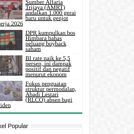
Sumber Alfaria
Trijaya (AMRT)
andalkan 1.000 gerai
baru untuk genjot
erja 2026
DPR kumpulkan bos
Himbara bahas
peluang buyback
saham
BI rate naik ke 5,5
persen, ini dampak
positif dan negatif
menurut ekonom
Fokus penguatan
struktur permodalan,
Abadi Lestari
(RLCO) absen bagi
viden
kel Popular