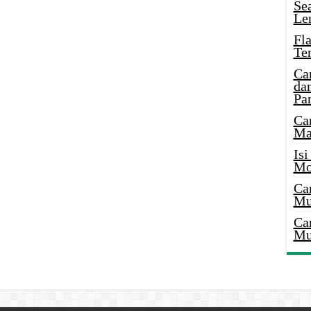
Se
Le
Fl
Te
Ca
dan
Pa
Ca
Ma
Is
Mo
Ca
Mu
Ca
Mu