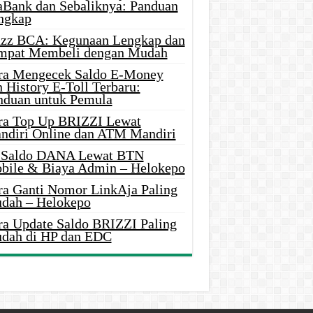
aBank dan Sebaliknya: Panduan
ngkap
azz BCA: Kegunaan Lengkap dan
mpat Membeli dengan Mudah
ra Mengecek Saldo E-Money
 History E-Toll Terbaru:
nduan untuk Pemula
ra Top Up BRIZZI Lewat
ndiri Online dan ATM Mandiri
i Saldo DANA Lewat BTN
bile & Biaya Admin – Helokepo
ra Ganti Nomor LinkAja Paling
dah – Helokepo
ra Update Saldo BRIZZI Paling
dah di HP dan EDC