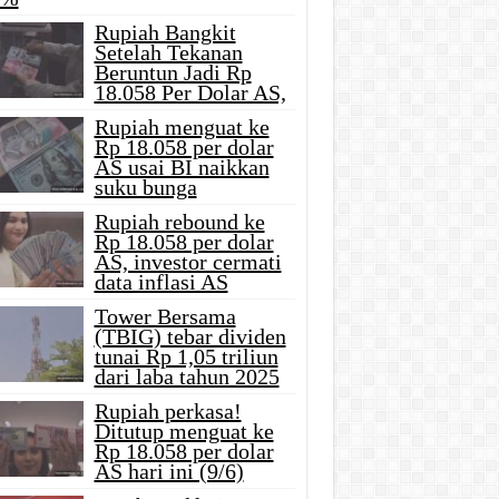
Rupiah Bangkit
Setelah Tekanan
Beruntun Jadi Rp
18.058 Per Dolar AS,
Rupiah menguat ke
Rp 18.058 per dolar
AS usai BI naikkan
suku bunga
Rupiah rebound ke
Rp 18.058 per dolar
AS, investor cermati
data inflasi AS
Tower Bersama
(TBIG) tebar dividen
tunai Rp 1,05 triliun
dari laba tahun 2025
Rupiah perkasa!
Ditutup menguat ke
Rp 18.058 per dolar
AS hari ini (9/6)