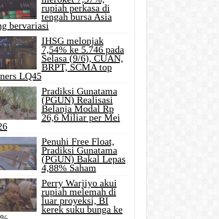
rupiah perkasa di
tengah bursa Asia
g bervariasi
IHSG melonjak
7,54% ke 5.746 pada
Selasa (9/6), CUAN,
BRPT, SCMA top
iners LQ45
Pradiksi Gunatama
(PGUN) Realisasi
Belanja Modal Rp
26,6 Miliar per Mei
26
Penuhi Free Float,
Pradiksi Gunatama
(PGUN) Bakal Lepas
4,88% Saham
Perry Warjiyo akui
rupiah melemah di
luar proyeksi, BI
kerek suku bunga ke
5%