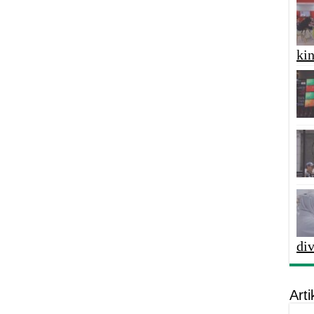
kin
di
Arti