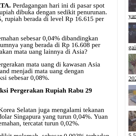
RTA.
Perdagangan hari ini di pasar spot
rupiah dibuka dengan sedikit penurunan.
yan
 rupiah berada di level Rp 16.615 per
emahan sebesar 0,04% dibandingkan
lumnya yang berada di Rp 16.608 per
ga
akan mata uang lainnya di Asia?
ergerakan mata uang di kawasan Asia
iland menjadi mata uang dengan
ksi sebesar 0,08%.
20
ksi Pergerakan Rupiah Rabu 29
 Korea Selatan juga mengalami tekanan
 dolar Singapura yang turun 0,04%. Yuan
emahan, tercatat turun 0,02%.
sedikit melemah, sebesar 0,003% terhadap
5,