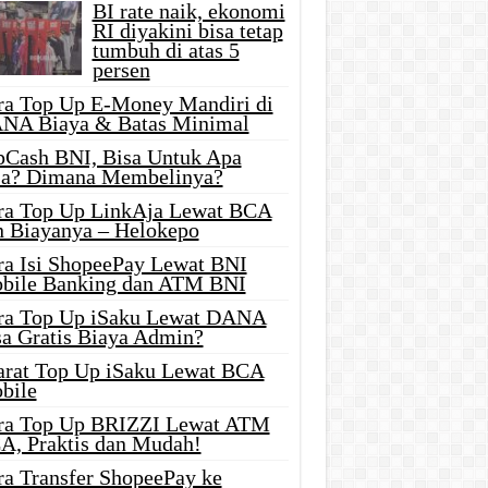
BI rate naik, ekonomi
RI diyakini bisa tetap
tumbuh di atas 5
persen
ra Top Up E-Money Mandiri di
NA Biaya & Batas Minimal
pCash BNI, Bisa Untuk Apa
ja? Dimana Membelinya?
ra Top Up LinkAja Lewat BCA
n Biayanya – Helokepo
ra Isi ShopeePay Lewat BNI
bile Banking dan ATM BNI
ra Top Up iSaku Lewat DANA
sa Gratis Biaya Admin?
arat Top Up iSaku Lewat BCA
bile
ra Top Up BRIZZI Lewat ATM
A, Praktis dan Mudah!
ra Transfer ShopeePay ke