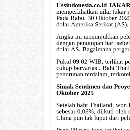
Ussindonesia.co.id JAKA
memperlihatkan nilai tukar 
Pada Rabu, 30 Oktober 2025,
dolar Amerika Serikat (AS).
Angka ini menunjukkan pel
dengan penutupan hari sebe
dolar AS. Bagaimana perger
Pukul 09.02 WIB, terlihat p
cukup bervariasi. Baht Tha
penurunan terdalam, terkore
Simak Sentimen dan Proye
Oktober 2025
Setelah baht Thailand, won
sebesar 0,06%, diikuti oleh
China pun tak luput dari pel
Peso Filipina juga terlihat 