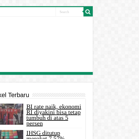
kel Terbaru
BI rate naik, ekonomi
RI diyakini bisa tetap
tumbuh di atas 5
persen
IHSG ditutup
meroket 7,57%,