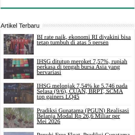
Artikel Terbaru
BI rate naik, ekonomi RI diyakini bisa
tetap tumbuh di atas 5 persen
IHSG ditutup meroket 7,57%, rupiah
perkasa di tengah bursa Asia yang
bervariasi
IHSG melonjak 7,54% ke 5.746 pada
Selasa (9/6), CUAN, BRPT, SCMA
top gainers LQ45
Pradiksi Gunatama (PGUN) Realisasi
Belanja Modal Rp 26,6 Miliar per
Mei 2026
Penuhi Free Float, Pradiksi Gunatama