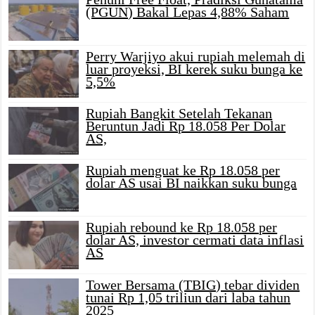
(PGUN) Bakal Lepas 4,88% Saham
Perry Warjiyo akui rupiah melemah di
luar proyeksi, BI kerek suku bunga ke
5,5%
Rupiah Bangkit Setelah Tekanan
Beruntun Jadi Rp 18.058 Per Dolar
AS,
Rupiah menguat ke Rp 18.058 per
dolar AS usai BI naikkan suku bunga
Rupiah rebound ke Rp 18.058 per
dolar AS, investor cermati data inflasi
AS
Tower Bersama (TBIG) tebar dividen
tunai Rp 1,05 triliun dari laba tahun
2025