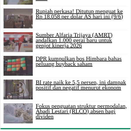
Rupiah perkasa! Ditutup menguat ke
Rp 18.058 per dolar AS hari ini (9/6)
Sumber Alfaria Trijaya (AMRT)
andalkan 1.000 gerai baru untuk
genjot kinerja 2026
DPR kumpulkan bos Himbara bahas
peluang buyback saham
BI rate naik ke 5,5 persen, ini dampak
positif dan negatif menurut ekonom
Fokus penguatan struktur permodalan,
Abadi Lestari (RLCO) absen bagi
dividen