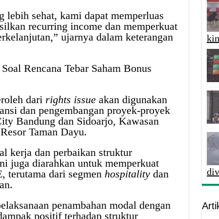
g lebih sehat, kami dapat memperluas
asilkan recurring income dan memperkuat
erkelanjutan,” ujarnya dalam keterangan
kin
a Soal Rencana Tebar Saham Bonus
roleh dari
rights issue
akan digunakan
ansi dan pengembangan proyek-proyek
 City Bandung dan Sidoarjo, Kawasan
ta Resor Taman Dayu.
l kerja dan perbaikan struktur
ini juga diarahkan untuk memperkuat
di
, terutama dari segmen
hospitality
dan
tan.
pelaksanaan penambahan modal dengan
Arti
pak positif terhadap struktur