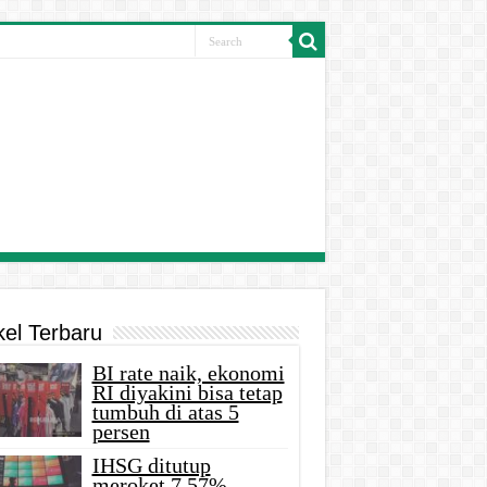
kel Terbaru
BI rate naik, ekonomi
RI diyakini bisa tetap
tumbuh di atas 5
persen
IHSG ditutup
meroket 7,57%,