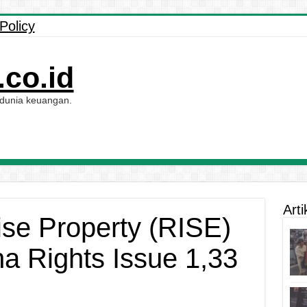
Policy
co.id
 dunia keuangan.
Arti
se Property (RISE)
a Rights Issue 1,33