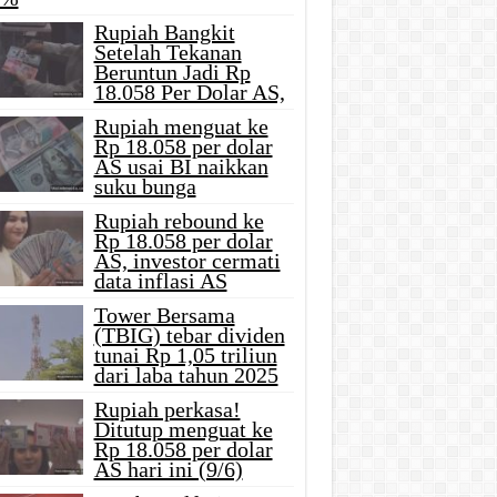
Rupiah Bangkit
Setelah Tekanan
Beruntun Jadi Rp
18.058 Per Dolar AS,
Rupiah menguat ke
Rp 18.058 per dolar
AS usai BI naikkan
suku bunga
Rupiah rebound ke
Rp 18.058 per dolar
AS, investor cermati
data inflasi AS
Tower Bersama
(TBIG) tebar dividen
tunai Rp 1,05 triliun
dari laba tahun 2025
Rupiah perkasa!
Ditutup menguat ke
Rp 18.058 per dolar
AS hari ini (9/6)