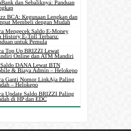
aBank dan Sebaliknya: Panduan
ngkap
azz BCA: Kegunaan Lengkap dan
mpat Membeli dengan Mudah
ra Mengecek Saldo E-Money
 History E-Toll Terbaru:
nduan untuk Pemula
ra Top Up BRIZZI Lewat
ndiri Online dan ATM Mandiri
i Saldo DANA Lewat BTN
bile & Biaya Admin – Helokepo
ra Ganti Nomor LinkAja Paling
dah – Helokepo
ra Update Saldo BRIZZI Paling
dah di HP dan EDC