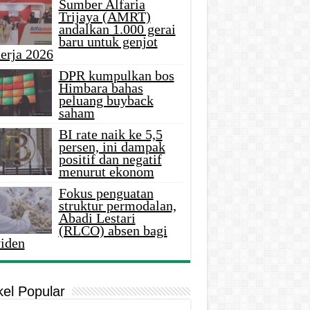
Sumber Alfaria
Trijaya (AMRT)
andalkan 1.000 gerai
baru untuk genjot
erja 2026
DPR kumpulkan bos
Himbara bahas
peluang buyback
saham
BI rate naik ke 5,5
persen, ini dampak
positif dan negatif
menurut ekonom
Fokus penguatan
struktur permodalan,
Abadi Lestari
(RLCO) absen bagi
viden
kel Popular