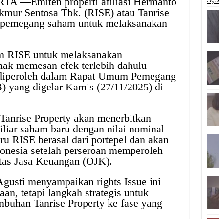
TA —Emiten properti afiliasi Hermanto
mur Sentosa Tbk. (RISE) atau Tanrise
u pemegang saham untuk melaksanakan
m RISE untuk melaksanakan
ak memesan efek terlebih dahulu
 diperoleh dalam Rapat Umum Pemegang
 yang digelar Kamis (27/11/2025) di
 Tanrise Property akan menerbitkan
liar saham baru dengan nilai nominal
u RISE berasal dari portepel dan akan
donesia setelah perseroan memperoleh
ritas Jasa Keuangan (OJK).
gusti menyampaikan rights Issue ini
an, tetapi langkah strategis untuk
buhan Tanrise Property ke fase yang