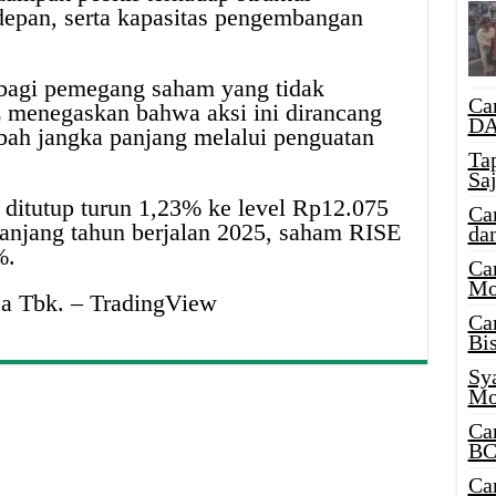
depan, serta kapasitas pengembangan
i bagi pemegang saham yang tidak
Ca
 menegaskan bahwa aksi ini dirancang
DA
bah jangka panjang melalui penguatan
Ta
Sa
 ditutup turun 1,23% ke level Rp12.075
Ca
panjang tahun berjalan 2025, saham RISE
da
%.
Ca
Mo
a Tbk. – TradingView
Ca
Bi
Sy
Mo
Ca
BC
Ca