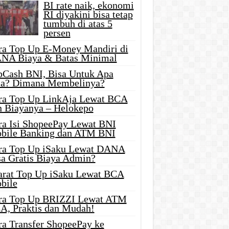
BI rate naik, ekonomi
RI diyakini bisa tetap
tumbuh di atas 5
persen
ra Top Up E-Money Mandiri di
NA Biaya & Batas Minimal
pCash BNI, Bisa Untuk Apa
ja? Dimana Membelinya?
ra Top Up LinkAja Lewat BCA
n Biayanya – Helokepo
ra Isi ShopeePay Lewat BNI
bile Banking dan ATM BNI
ra Top Up iSaku Lewat DANA
sa Gratis Biaya Admin?
arat Top Up iSaku Lewat BCA
bile
ra Top Up BRIZZI Lewat ATM
A, Praktis dan Mudah!
ra Transfer ShopeePay ke