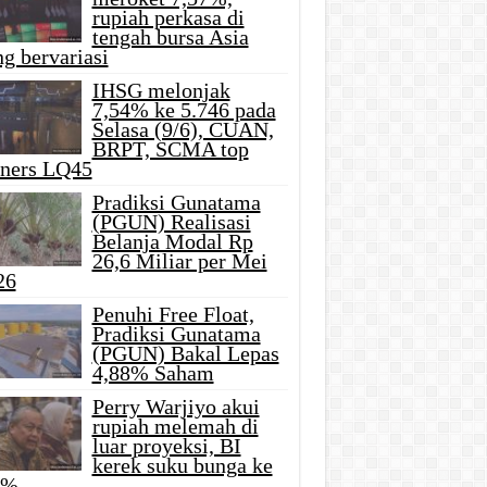
rupiah perkasa di
tengah bursa Asia
g bervariasi
IHSG melonjak
7,54% ke 5.746 pada
Selasa (9/6), CUAN,
BRPT, SCMA top
iners LQ45
Pradiksi Gunatama
(PGUN) Realisasi
Belanja Modal Rp
26,6 Miliar per Mei
26
Penuhi Free Float,
Pradiksi Gunatama
(PGUN) Bakal Lepas
4,88% Saham
Perry Warjiyo akui
rupiah melemah di
luar proyeksi, BI
kerek suku bunga ke
5%