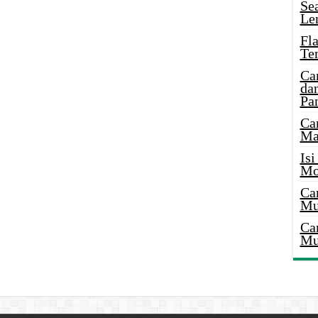
Se
Le
Fl
Te
Ca
dan
Pa
Ca
Ma
Is
Mo
Ca
Mu
Ca
Mu