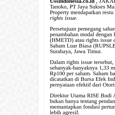
Ussindonesia.co.id
, JAKAR
Tanoko, PT Jaya Sukses Mak
Property mendapatkan rest
rights issue.
Persetujuan pemegang saha
penambahan modal dengan h
(HMETD) atau rights issue
Saham Luar Biasa (RUPSLB)
Surabaya, Jawa Timur.
Dalam rights issue tersebut,
sebanyak-banyaknya 1,33 mi
Rp100 per saham. Saham bar
dicatatkan di Bursa Efek In
pernyataan efektif dari Oto
Direktur Utama RISE Budi A
bukan hanya tentang pendana
memantapkan fondasi pertum
lebih agresif.