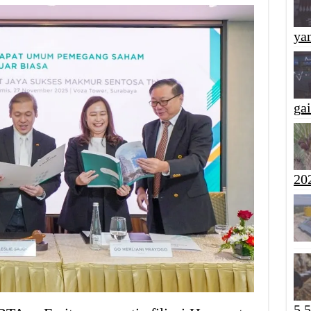
yan
ga
20
5,