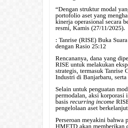
“Dengan struktur modal yan
portofolio aset yang mengh
kinerja operasional secara b
resmi, Kamis (27/11/2025).
: Tanrise (RISE) Buka Suar
dengan Rasio 25:12
Rencananya, dana yang dipe
RISE untuk melakukan eksp
strategis, termasuk Tanrise
Industri di Banjarbaru, ser
Selain untuk penguatan moda
permodalan, aksi korporasi 
basis
recurring income
RISE
pengelolaan aset berkelanju
Perseroan meyakini bahwa 
HMETD akan memberikan dam