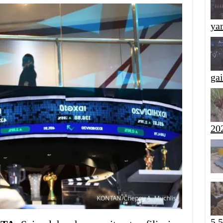
yan
ga
20
5,