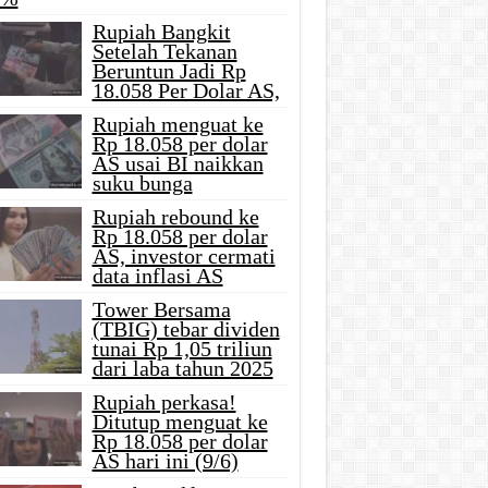
Rupiah Bangkit
Setelah Tekanan
Beruntun Jadi Rp
18.058 Per Dolar AS,
Rupiah menguat ke
Rp 18.058 per dolar
AS usai BI naikkan
suku bunga
Rupiah rebound ke
Rp 18.058 per dolar
AS, investor cermati
data inflasi AS
Tower Bersama
(TBIG) tebar dividen
tunai Rp 1,05 triliun
dari laba tahun 2025
Rupiah perkasa!
Ditutup menguat ke
Rp 18.058 per dolar
AS hari ini (9/6)