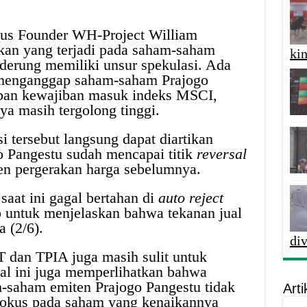
igus Founder WH-Project William
kan yang terjadi pada saham-saham
kin
nderung memiliki unsur spekulasi. Ada
menganggap saham-saham Prajogo
beban kewajiban masuk indeks MSCI,
nya masih tergolong tinggi.
i tersebut langsung dapat diartikan
 Pangestu sudah mencapai titik
reversal
ren pergerakan harga sebelumnya.
aat ini gagal bertahan di
auto reject
p untuk menjelaskan bahwa tekanan jual
a (2/6).
di
 dan TPIA juga masih sulit untuk
Hal ini juga memperlihatkan bahwa
-saham emiten Prajogo Pangestu tidak
Arti
erfokus pada saham yang kenaikannya