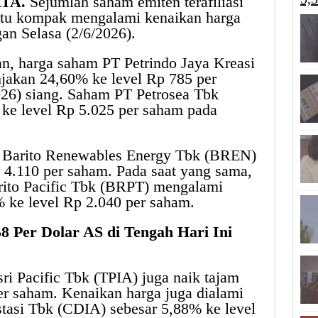
RTA.
Sejumlah saham emiten terafiliasi
stu kompak mengalami kenaikan harga
an Selasa (2/6/2026).
n, harga saham PT Petrindo Jaya Kreasi
akan 24,60% ke level Rp 785 per
026) siang. Saham PT Petrosea Tbk
ke level Rp 5.025 per saham pada
T Barito Renewables Energy Tbk (BREN)
 4.110 per saham. Pada saat yang sama,
rito Pacific Tbk (BRPT) mengalami
 ke level Rp 2.040 per saham.
8 Per Dolar AS di Tengah Hari Ini
i Pacific Tbk (TPIA) juga naik tajam
er saham. Kenaikan harga juga dialami
tasi Tbk (CDIA) sebesar 5,88% ke level