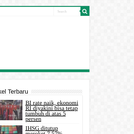
kel Terbaru
BI rate naik, ekonomi
RI diyakini bisa tetap
tumbuh di atas 5
persen
IHSG ditutup
meroket 7,57%,