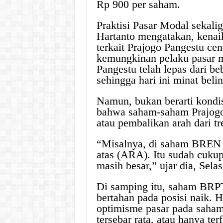
Rp 900 per saham.
Praktisi Pasar Modal sekal
Hartanto mengatakan, kenai
terkait Prajogo Pangestu ce
kemungkinan pelaku pasar 
Pangestu telah lepas dari 
sehingga hari ini minat beli
Namun, bukan berarti kondis
bahwa saham-saham Prajogo
atau pembalikan arah dari t
“Misalnya, di saham BREN s
atas (ARA). Itu sudah cuku
masih besar,” ujar dia, Selas
Di samping itu, saham BRPT
bertahan pada posisi naik. 
optimisme pasar pada saham
tersebar rata, atau hanya t