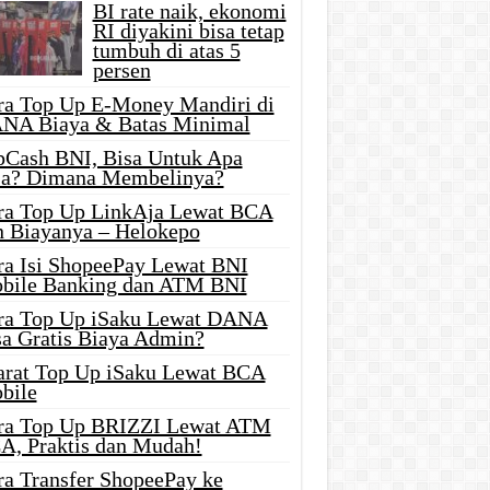
BI rate naik, ekonomi
RI diyakini bisa tetap
tumbuh di atas 5
persen
ra Top Up E-Money Mandiri di
NA Biaya & Batas Minimal
pCash BNI, Bisa Untuk Apa
ja? Dimana Membelinya?
ra Top Up LinkAja Lewat BCA
n Biayanya – Helokepo
ra Isi ShopeePay Lewat BNI
bile Banking dan ATM BNI
ra Top Up iSaku Lewat DANA
sa Gratis Biaya Admin?
arat Top Up iSaku Lewat BCA
bile
ra Top Up BRIZZI Lewat ATM
A, Praktis dan Mudah!
ra Transfer ShopeePay ke