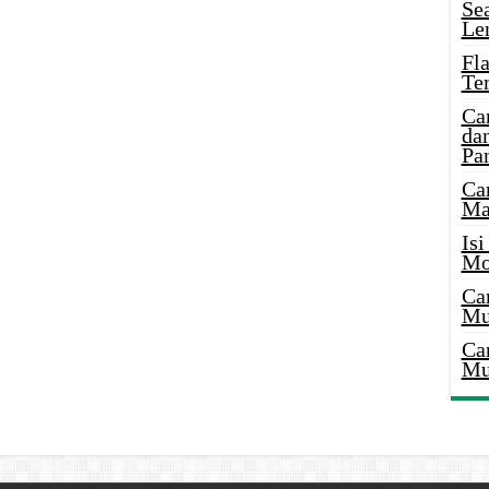
Se
Le
Fl
Te
Ca
dan
Pa
Ca
Ma
Is
Mo
Ca
Mu
Ca
Mu