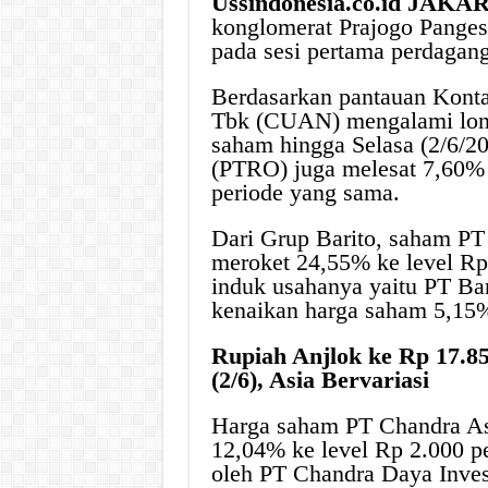
Ussindonesia.co.id JAKA
konglomerat Prajogo Pange
pada sesi pertama perdagang
Berdasarkan pantauan Konta
Tbk (CUAN) mengalami lonj
saham hingga Selasa (2/6/2
(PTRO) juga melesat 7,60% 
periode yang sama.
Dari Grup Barito, saham P
meroket 24,55% ke level Rp
induk usahanya yaitu PT Ba
kenaikan harga saham 5,15%
Rupiah Anjlok ke Rp 17.85
(2/6), Asia Bervariasi
Harga saham PT Chandra Asr
12,04% ke level Rp 2.000 p
oleh PT Chandra Daya Inves