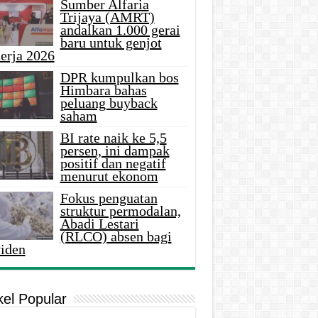
Sumber Alfaria
Trijaya (AMRT)
andalkan 1.000 gerai
baru untuk genjot
erja 2026
DPR kumpulkan bos
Himbara bahas
peluang buyback
saham
BI rate naik ke 5,5
persen, ini dampak
positif dan negatif
menurut ekonom
Fokus penguatan
struktur permodalan,
Abadi Lestari
(RLCO) absen bagi
viden
kel Popular