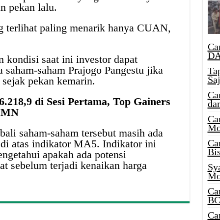
n pekan lalu.
g terlihat paling menarik hanya CUAN,
Ca
DA
kondisi saat ini investor dapat
a saham-saham Prajogo Pangestu jika
Ta
Sa
sejak pekan kemarin.
Ca
.218,9 di Sesi Pertama, Top Gainers
da
MMN
Ca
Mo
ali saham-saham tersebut masih ada
Ca
 di atas indikator MA5. Indikator ini
Bi
mengetahui apakah ada potensi
at sebelum terjadi kenaikan harga
Sy
Mo
Ca
BC
Ca