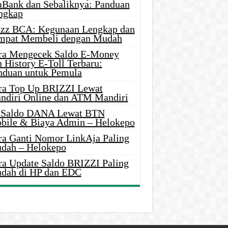
aBank dan Sebaliknya: Panduan
ngkap
azz BCA: Kegunaan Lengkap dan
mpat Membeli dengan Mudah
ra Mengecek Saldo E-Money
 History E-Toll Terbaru:
nduan untuk Pemula
ra Top Up BRIZZI Lewat
ndiri Online dan ATM Mandiri
i Saldo DANA Lewat BTN
bile & Biaya Admin – Helokepo
ra Ganti Nomor LinkAja Paling
dah – Helokepo
ra Update Saldo BRIZZI Paling
dah di HP dan EDC