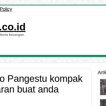
Policy
co.id
 dunia keuangan.
Arti
o Pangestu kompak
aran buat anda