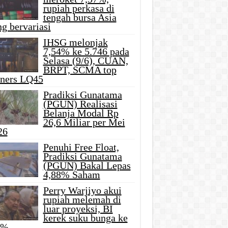
rupiah perkasa di
tengah bursa Asia
g bervariasi
IHSG melonjak
7,54% ke 5.746 pada
Selasa (9/6), CUAN,
BRPT, SCMA top
iners LQ45
Pradiksi Gunatama
(PGUN) Realisasi
Belanja Modal Rp
26,6 Miliar per Mei
26
Penuhi Free Float,
Pradiksi Gunatama
(PGUN) Bakal Lepas
4,88% Saham
Perry Warjiyo akui
rupiah melemah di
luar proyeksi, BI
kerek suku bunga ke
5%