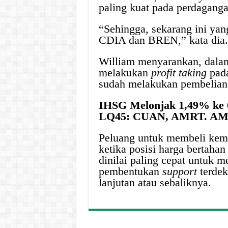
paling kuat pada perdaganga
“Sehingga, sekarang ini yan
CDIA dan BREN,” kata dia.
William menyarankan, dalam 
melakukan
profit taking
pad
sudah melakukan pembelian 
IHSG Melonjak 1,49% ke 6
LQ45: CUAN, AMRT. A
Peluang untuk membeli kemb
ketika posisi harga bertahan
dinilai paling cepat untuk 
pembentukan
support
terdek
lanjutan atau sebaliknya.