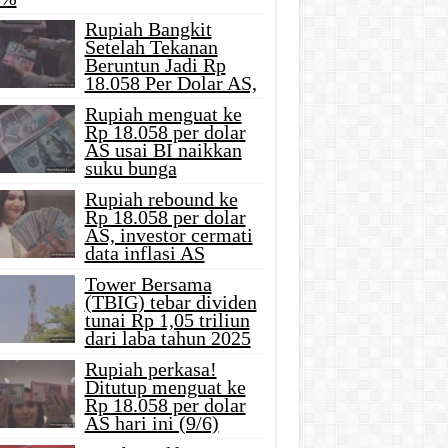
Rupiah Bangkit
Setelah Tekanan
Beruntun Jadi Rp
18.058 Per Dolar AS,
Rupiah menguat ke
Rp 18.058 per dolar
AS usai BI naikkan
suku bunga
Rupiah rebound ke
Rp 18.058 per dolar
AS, investor cermati
data inflasi AS
Tower Bersama
(TBIG) tebar dividen
tunai Rp 1,05 triliun
dari laba tahun 2025
Rupiah perkasa!
Ditutup menguat ke
Rp 18.058 per dolar
AS hari ini (9/6)