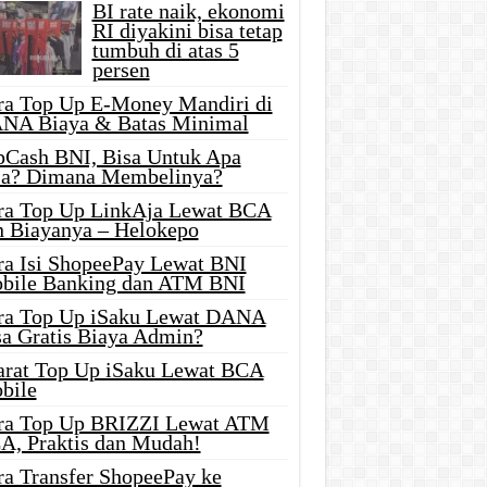
BI rate naik, ekonomi
RI diyakini bisa tetap
tumbuh di atas 5
persen
ra Top Up E-Money Mandiri di
NA Biaya & Batas Minimal
pCash BNI, Bisa Untuk Apa
ja? Dimana Membelinya?
ra Top Up LinkAja Lewat BCA
n Biayanya – Helokepo
ra Isi ShopeePay Lewat BNI
bile Banking dan ATM BNI
ra Top Up iSaku Lewat DANA
sa Gratis Biaya Admin?
arat Top Up iSaku Lewat BCA
bile
ra Top Up BRIZZI Lewat ATM
A, Praktis dan Mudah!
ra Transfer ShopeePay ke