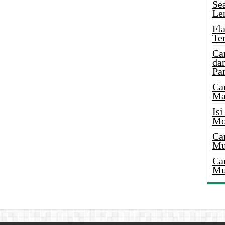
Se
Le
Fl
Te
Ca
dan
Pa
Ca
Ma
Is
Mo
Ca
Mu
Ca
Mu