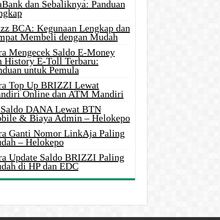
aBank dan Sebaliknya: Panduan
ngkap
azz BCA: Kegunaan Lengkap dan
mpat Membeli dengan Mudah
ra Mengecek Saldo E-Money
 History E-Toll Terbaru:
nduan untuk Pemula
ra Top Up BRIZZI Lewat
ndiri Online dan ATM Mandiri
i Saldo DANA Lewat BTN
bile & Biaya Admin – Helokepo
ra Ganti Nomor LinkAja Paling
dah – Helokepo
ra Update Saldo BRIZZI Paling
dah di HP dan EDC