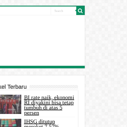
kel Terbaru
BI rate naik, ekonomi
RI diyakini bisa tetap
tumbuh di atas 5
persen
IHSG ditutup
meroket 7,57%,