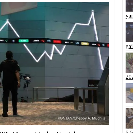
yan
ga
20
5,