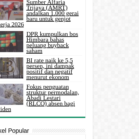
Sumber Alfaria
Trijaya (AMRT)
andalkan 1.000 gerai
baru untuk genjot
erja 2026
DPR kumpulkan bos
Himbara bahas
peluang buyback
saham
BI rate naik ke 5,5
persen, ini dampak
positif dan negatif
menurut ekonom
Fokus penguatan
struktur permodalan,
Abadi Lestari
(RLCO) absen bagi
viden
kel Popular