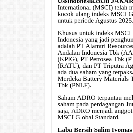
Ussindonesia.co.id JAKA
International (MSCI) telah
kocok ulang indeks MSCI G
untuk periode Agustus 2025
Khusus untuk indeks MSCI 
Indonesia yang jadi penghuni
adalah PT Alamtri Resourc
Andalan Indonesia Tbk (AA
(KPIG), PT Petrosea Tbk (
(RATU), dan PT Triputra Ag
ada dua saham yang terpaksa
Merdeka Battery Materials
Tbk (PNLF).
Saham ADRO terpantau mele
saham pada perdagangan Jum
saja, ADRO menjadi anggota
MSCI Global Standard.
Laba Bersih Salim Ivoma