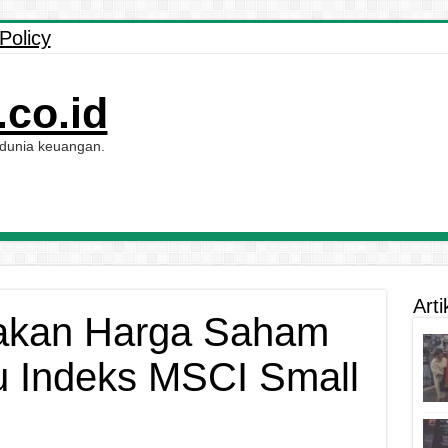
Policy
co.id
 dunia keuangan.
Arti
akan Harga Saham
u Indeks MSCI Small