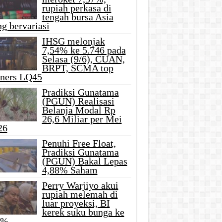
rupiah perkasa di
tengah bursa Asia
g bervariasi
IHSG melonjak
7,54% ke 5.746 pada
Selasa (9/6), CUAN,
BRPT, SCMA top
iners LQ45
Pradiksi Gunatama
(PGUN) Realisasi
Belanja Modal Rp
26,6 Miliar per Mei
26
Penuhi Free Float,
Pradiksi Gunatama
(PGUN) Bakal Lepas
4,88% Saham
Perry Warjiyo akui
rupiah melemah di
luar proyeksi, BI
kerek suku bunga ke
5%