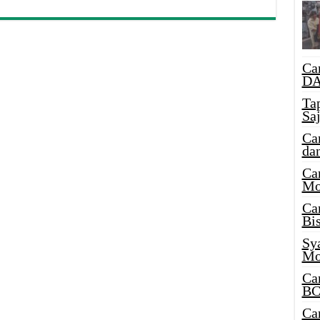
Ca
DA
Ta
Sa
Ca
da
Ca
Mo
Ca
Bi
Sy
Mo
Ca
BC
Ca