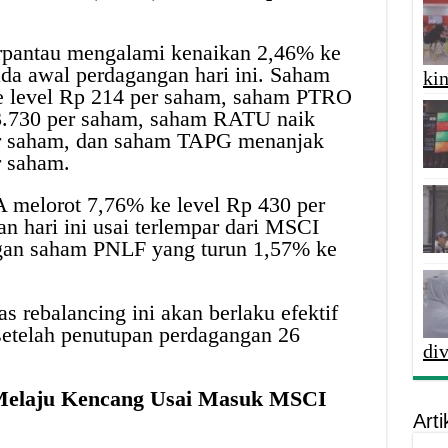
rpantau mengalami kenaikan 2,46% ke
da awal perdagangan hari ini. Saham
kin
 level Rp 214 per saham, saham PTRO
 3.730 per saham, saham RATU naik
er saham, dan saham TAPG menanjak
r saham.
 melorot 7,76% ke level Rp 430 per
 hari ini usai terlempar dari MSCI
ngan saham PNLF yang turun 1,57% ke
as rebalancing ini akan berlaku efektif
setelah penutupan perdagangan 26
di
elaju Kencang Usai Masuk MSCI
Arti