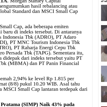
RTA
. Morgan Stanley Capital
 mengumumkan hasil rebalancing atau
lobal Standard dan MSCI Small Cap
.
Small Cap, ada beberapa emiten
 baru di indeks tersebut. Di antaranya
es Indonesia Tbk (ADRO), PT Adaro
DI), PT MNC Tourism Indonesia Tbk
PTRO), PT Raharja Energi Cepu Tbk
ro Persada Tbk (TAPG). Sementara itu,
 didepak dari indeks tersebut yaitu PT
 Tbk (MBMA) dan PT Panin Financial
mah 2,94% ke level Rp 1.815 per
at (8/8) pukul 10.20 WIB. Asal tahu
 MSCI Small Cap lantaran terdepak dari
s Pratama (SIMP) Naik 43% pada