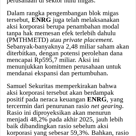
perusahaan di sektor hulu migas.
Dalam rangka pengembangan blok migas
tersebut,
ENRG
juga telah melaksanakan
aksi korporasi berupa penambahan modal
tanpa hak memesan efek terlebih dahulu
(PMTHMETD) atau
private placement
.
Sebanyak-banyaknya 2,48 miliar saham akan
diterbitkan, dengan potensi perolehan dana
mencapai Rp595,7 miliar. Aksi ini
menunjukkan komitmen perusahaan untuk
mendanai ekspansi dan pertumbuhan.
Samuel Sekuritas memperkirakan bahwa
aksi korporasi tersebut akan berdampak
positif pada neraca keuangan
ENRG
, yang
tercermin dari penurunan rasio
net gearing
.
Rasio ini diproyeksikan akan menurun
menjadi 48,2% pada akhir 2025, jauh lebih
baik dibandingkan rasio sebelum aksi
korporasi yang sebesar 59,3%. Bahkan, rasio