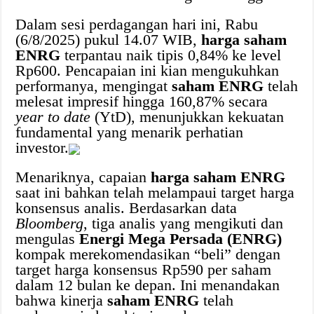
Dalam sesi perdagangan hari ini, Rabu
(6/8/2025) pukul 14.07 WIB,
harga saham
ENRG
terpantau naik tipis 0,84% ke level
Rp600. Pencapaian ini kian mengukuhkan
performanya, mengingat
saham ENRG
telah
melesat impresif hingga 160,87% secara
year to date
(YtD), menunjukkan kekuatan
fundamental yang menarik perhatian
investor.
Menariknya, capaian
harga saham ENRG
saat ini bahkan telah melampaui target harga
konsensus analis. Berdasarkan data
Bloomberg
, tiga analis yang mengikuti dan
mengulas
Energi Mega Persada (ENRG)
kompak merekomendasikan “beli” dengan
target harga konsensus Rp590 per saham
dalam 12 bulan ke depan. Ini menandakan
bahwa kinerja
saham ENRG
telah