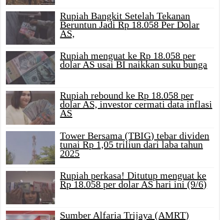
Rupiah Bangkit Setelah Tekanan
Beruntun Jadi Rp 18.058 Per Dolar
AS,
Rupiah menguat ke Rp 18.058 per
dolar AS usai BI naikkan suku bunga
Rupiah rebound ke Rp 18.058 per
dolar AS, investor cermati data inflasi
AS
Tower Bersama (TBIG) tebar dividen
tunai Rp 1,05 triliun dari laba tahun
2025
Rupiah perkasa! Ditutup menguat ke
Rp 18.058 per dolar AS hari ini (9/6)
Sumber Alfaria Trijaya (AMRT)