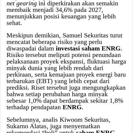
net gearing
ini diperkirakan akan semakin
membaik menjadi 34,6% pada 2027,
menunjukkan posisi keuangan yang lebih
sehat.
Meskipun demikian, Samuel Sekuritas turut
mencatat beberapa risiko yang perlu
diwaspadai dalam
investasi saham ENRG
.
Risiko tersebut meliputi potensi penundaan
pelaksanaan proyek ekspansi, fluktuasi harga
minyak dunia yang lebih rendah dari
perkiraan, serta kemajuan proyek energi baru
terbarukan (EBT) yang lebih cepat dari
prediksi. Riset tersebut juga mengungkapkan
bahwa setiap perubahan harga minyak
sebesar 1,0% dapat berdampak sekitar 1,8%
terhadap pendapatan
ENRG
.
Sebelumnya, analis Kiwoom Sekuritas,
Sukarno Alatas, juga menyematkan
rekomendasi “beli” untuk
saham ENRG
,