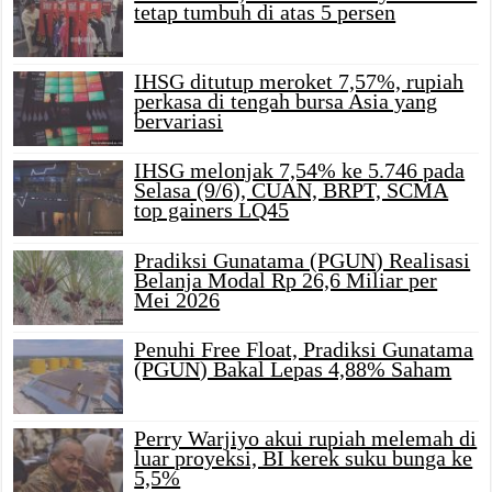
tetap tumbuh di atas 5 persen
IHSG ditutup meroket 7,57%, rupiah
perkasa di tengah bursa Asia yang
bervariasi
IHSG melonjak 7,54% ke 5.746 pada
Selasa (9/6), CUAN, BRPT, SCMA
top gainers LQ45
Pradiksi Gunatama (PGUN) Realisasi
Belanja Modal Rp 26,6 Miliar per
Mei 2026
Penuhi Free Float, Pradiksi Gunatama
(PGUN) Bakal Lepas 4,88% Saham
Perry Warjiyo akui rupiah melemah di
luar proyeksi, BI kerek suku bunga ke
5,5%