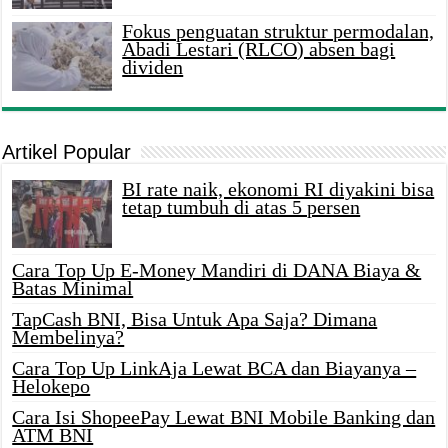
Fokus penguatan struktur permodalan,
Abadi Lestari (RLCO) absen bagi
dividen
Artikel Popular
BI rate naik, ekonomi RI diyakini bisa
tetap tumbuh di atas 5 persen
Cara Top Up E-Money Mandiri di DANA Biaya &
Batas Minimal
TapCash BNI, Bisa Untuk Apa Saja? Dimana
Membelinya?
Cara Top Up LinkAja Lewat BCA dan Biayanya –
Helokepo
Cara Isi ShopeePay Lewat BNI Mobile Banking dan
ATM BNI