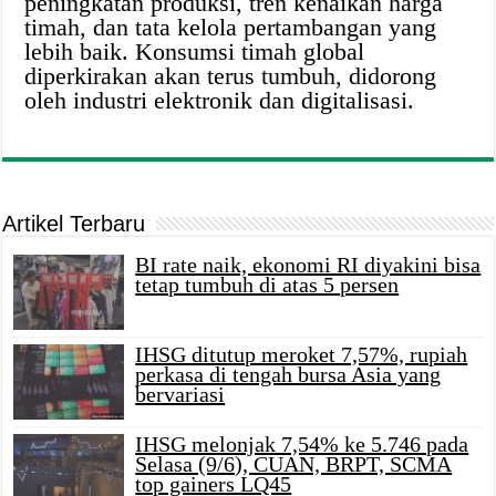
peningkatan produksi, tren kenaikan harga
timah, dan tata kelola pertambangan yang
lebih baik. Konsumsi timah global
diperkirakan akan terus tumbuh, didorong
oleh industri elektronik dan digitalisasi.
Artikel Terbaru
BI rate naik, ekonomi RI diyakini bisa
tetap tumbuh di atas 5 persen
IHSG ditutup meroket 7,57%, rupiah
perkasa di tengah bursa Asia yang
bervariasi
IHSG melonjak 7,54% ke 5.746 pada
Selasa (9/6), CUAN, BRPT, SCMA
top gainers LQ45