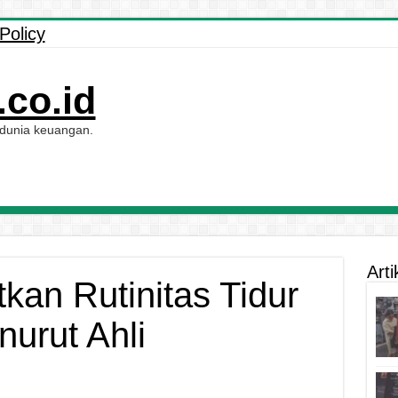
Policy
co.id
 dunia keuangan.
Arti
kan Rutinitas Tidur
urut Ahli