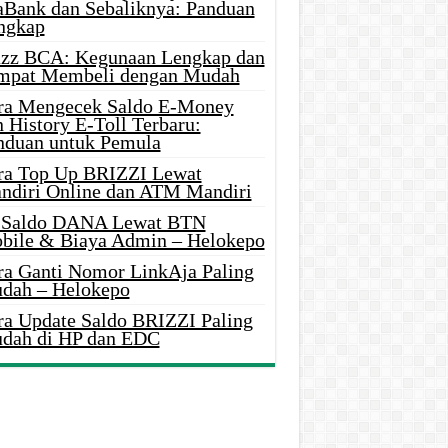
aBank dan Sebaliknya: Panduan
ngkap
azz BCA: Kegunaan Lengkap dan
mpat Membeli dengan Mudah
ra Mengecek Saldo E-Money
 History E-Toll Terbaru:
nduan untuk Pemula
ra Top Up BRIZZI Lewat
ndiri Online dan ATM Mandiri
i Saldo DANA Lewat BTN
bile & Biaya Admin – Helokepo
ra Ganti Nomor LinkAja Paling
dah – Helokepo
ra Update Saldo BRIZZI Paling
dah di HP dan EDC