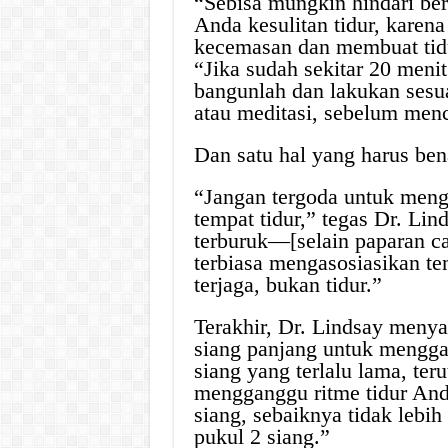
“Sebisa mungkin hindari berb
Anda kesulitan tidur, karena
kecemasan dan membuat tidur
“Jika sudah sekitar 20 meni
bangunlah dan lakukan ses
atau meditasi, sebelum menc
Dan satu hal yang harus bena
“Jangan tergoda untuk meng
tempat tidur,” tegas Dr. Lin
terburuk—[selain paparan ca
terbiasa mengasosiasikan te
terjaga, bukan tidur.”
Terakhir, Dr. Lindsay menya
siang panjang untuk mengga
siang yang terlalu lama, te
mengganggu ritme tidur Anda
siang, sebaiknya tidak lebi
pukul 2 siang.”