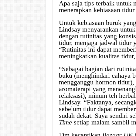
Apa saja tips terbaik untuk
menerapkan kebiasaan tidur
Untuk kebiasaan buruk yang
Lindsay menyarankan untuk 
dengan rutinitas yang konsi
tidur, menjaga jadwal tidur 
“Rutinitas ini dapat member
meningkatkan kualitas tidur,
“Sebagai bagian dari rutini
buku (menghindari cahaya bi
mengganggu hormon tidur), 
aromaterapi yang menenangk
relaksasi), minum teh herbal
Lindsay. “Faktanya, secangki
sebelum tidur dapat memberi
sudah dekat. Saya sendiri s
Time
setiap malam sambil m
Tim kecantikan
Bazaar UK
j