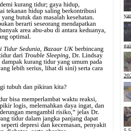
emi kurang tidur; gaya hidup,
ai tekanan hidup saling berkontribusi
yan
r yang butuk dan masalah kesehatan.
ukan berarti seseorang mendapatkan
banyak area abu-abu di antara keduanya,
ang optimal.
ga
i Tidur Sedunia,
Bazaar UK
berbincang
tidur dari
Trouble Sleeping,
Dr. Lindsay
 dampak kurang tidur yang umum pada
ng lebih serius, lihat di sini) serta cara
20
i tubuh dan pikiran kita?
dur bisa memperlambat waktu reaksi,
kir logis, melemahkan daya ingat, dan
erungan mengambil risiko,” jelas Dr.
rang tidur dalam jangka panjang dapat
 seperti depresi dan kecemasan, penyakit
5,