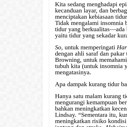
Kita sedang menghadapi epid
kecanduan layar, dan berbag
menciptakan kebiasaan tidu
Tidak mengalami insomnia b
tidur yang berkualitas—ada 
yaitu tidur yang sekadar kur
So,
untuk memperingati
Har
dengan ahli saraf dan pakar 
Browning, untuk memahami
tubuh kita (untuk insomnia ya
mengatasinya.
Apa dampak kurang tidur bag
Hanya satu malam kurang ti
mengurangi kemampuan berpi
bahkan meningkatkan kecend
Lindsay. “Sementara itu, ku
meningkatkan risiko kondisi