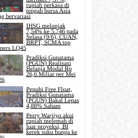
rupiah perkasa di
tengah bursa Asia
g bervariasi
IHSG melonjak
7,54% ke 5.746 pada
Selasa (9/6), CUAN,
BRPT, SCMA top
iners LQ45
Pradiksi Gunatama
(PGUN) Realisasi
Belanja Modal Rp
26,6 Miliar per Mei
26
Penuhi Free Float,
Pradiksi Gunatama
(PGUN) Bakal Lepas
4,88% Saham
Perry Warjiyo akui
rupiah melemah di
luar proyeksi, BI
kerek suku bunga ke
5%