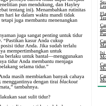
Se
 (penelitian pun mendukung, dan Hayley
Le
bat tentang ini). Menambahkan rutinitas
Fl
am hari ke dalam waktu mandi tidak
Te
t, tetapi juga membantu menenangkan
Ca
dan
Pa
nyaman juga sangat penting untuk tidur
y. “Pastikan kasur Anda cukup
Ca
osisi tidur Anda. Jika sudah terlalu
Ma
tnya mempertimbangkan untuk
Is
ma berlaku untuk bantal—menggunakan
Mo
gaya tidur Anda membantu menjaga
Ca
elakang selama tidur.”
Mu
Ca
ar Anda masih membiarkan banyak cahaya
Mu
 menggantinya dengan tirai
blackout
mata,” tambahnya.
akukan saat sulit tidur?