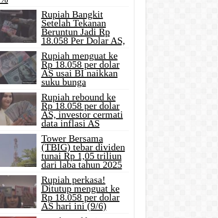
Rupiah Bangkit
Setelah Tekanan
Beruntun Jadi Rp
18.058 Per Dolar AS,
Rupiah menguat ke
Rp 18.058 per dolar
AS usai BI naikkan
suku bunga
Rupiah rebound ke
Rp 18.058 per dolar
AS, investor cermati
data inflasi AS
Tower Bersama
(TBIG) tebar dividen
tunai Rp 1,05 triliun
dari laba tahun 2025
Rupiah perkasa!
Ditutup menguat ke
Rp 18.058 per dolar
AS hari ini (9/6)