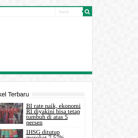
kel Terbaru
BI rate naik, ekonomi
RI diyakini bisa tetap
tumbuh di atas 5
persen
IHSG ditutup
meroket 7,57%,