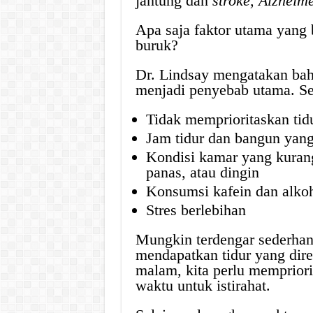
jantung dan
stroke, Alzheime
Apa saja faktor utama yang b
buruk?
Dr. Lindsay mengatakan ba
menjadi penyebab utama. Sec
Tidak memprioritaskan tid
Jam tidur dan bangun yang
Kondisi kamar yang kurang
panas, atau dingin
Konsumsi kafein dan alkoh
Stres berlebihan
Mungkin terdengar sederhana
mendapatkan tidur yang dir
malam, kita perlu mempriori
waktu untuk istirahat.