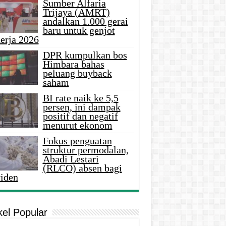
Sumber Alfaria
Trijaya (AMRT)
andalkan 1.000 gerai
baru untuk genjot
erja 2026
DPR kumpulkan bos
Himbara bahas
peluang buyback
saham
BI rate naik ke 5,5
persen, ini dampak
positif dan negatif
menurut ekonom
Fokus penguatan
struktur permodalan,
Abadi Lestari
(RLCO) absen bagi
viden
kel Popular