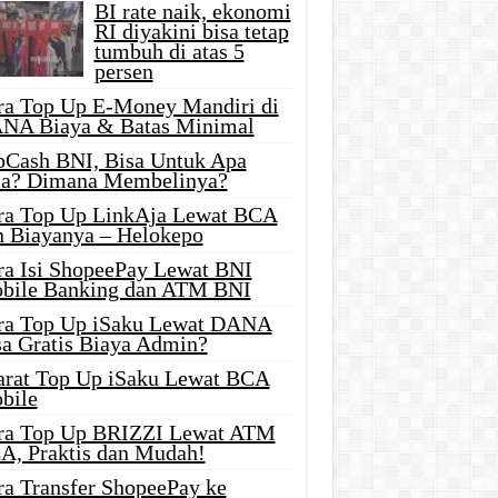
BI rate naik, ekonomi
RI diyakini bisa tetap
tumbuh di atas 5
persen
ra Top Up E-Money Mandiri di
NA Biaya & Batas Minimal
pCash BNI, Bisa Untuk Apa
ja? Dimana Membelinya?
ra Top Up LinkAja Lewat BCA
n Biayanya – Helokepo
ra Isi ShopeePay Lewat BNI
bile Banking dan ATM BNI
ra Top Up iSaku Lewat DANA
sa Gratis Biaya Admin?
arat Top Up iSaku Lewat BCA
bile
ra Top Up BRIZZI Lewat ATM
A, Praktis dan Mudah!
ra Transfer ShopeePay ke