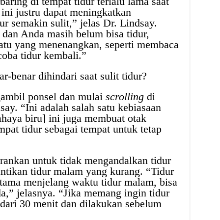
aring di tempat tidur terlalu lama saat
 ini justru dapat meningkatkan
 semakin sulit,” jelas Dr. Lindsay.
t dan Anda masih belum bisa tidur,
uatu yang menenangkan, seperti membaca
oba tidur kembali.”
r-benar dihindari saat sulit tidur?
ambil ponsel dan mulai
scrolling
di
dsay. “Ini adalah salah satu kebiasaan
haya biru] ini juga membuat otak
mpat tidur sebagai tempat untuk tetap
rankan untuk tidak mengandalkan tidur
ntikan tidur malam yang kurang. “Tidur
rutama menjelang waktu tidur malam, bisa
,” jelasnya. “Jika memang ingin tidur
h dari 30 menit dan dilakukan sebelum