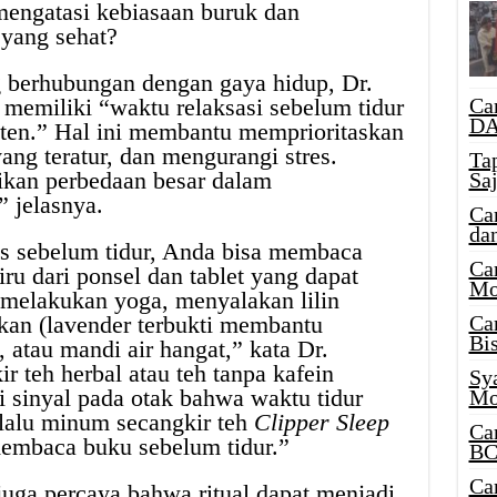
 mengatasi kebiasaan buruk dan
 yang sehat?
 berhubungan dengan gaya hidup, Dr.
memiliki “waktu relaksasi sebelum tidur
Ca
DA
sten.” Hal ini membantu memprioritaskan
yang teratur, dan mengurangi stres.
Ta
ikan perbedaan besar dalam
Sa
” jelasnya.
Ca
da
tas sebelum tidur, Anda bisa membaca
Ca
ru dari ponsel dan tablet yang dapat
Mo
melakukan yoga, menyalakan lilin
an (lavender terbukti membantu
Ca
Bi
, atau mandi air hangat,” kata Dr.
r teh herbal atau teh tanpa kafein
Sy
 sinyal pada otak bahwa waktu tidur
Mo
elalu minum secangkir teh
Clipper Sleep
Ca
embaca buku sebelum tidur.”
BC
Ca
uga percaya bahwa ritual dapat menjadi