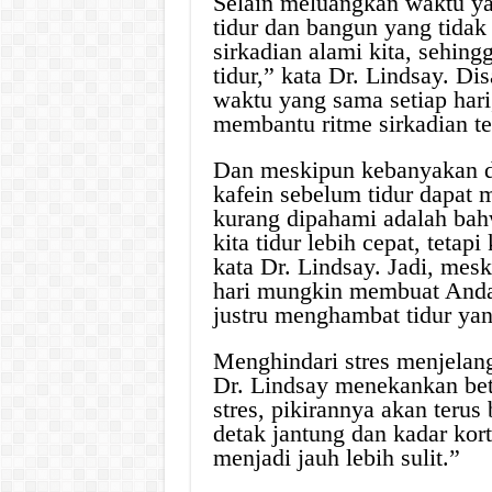
Selain meluangkan waktu ya
tidur dan bangun yang tidak
sirkadian alami kita, sehingg
tidur,” kata Dr. Lindsay. D
waktu yang sama setiap hari
membantu ritme sirkadian tet
Dan meskipun kebanyakan da
kafein sebelum tidur dapat 
kurang dipahami adalah ba
kita tidur lebih cepat, tetapi
kata Dr. Lindsay. Jadi, mes
hari mungkin membuat Anda
justru menghambat tidur yang
Menghindari stres menjelang 
Dr. Lindsay menekankan beta
stres, pikirannya akan teru
detak jantung dan kadar kort
menjadi jauh lebih sulit.”