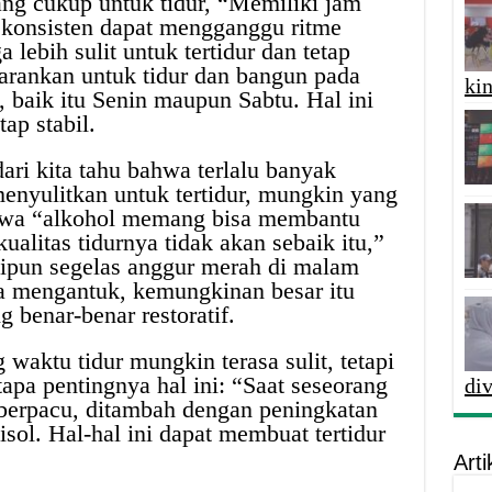
ng cukup untuk tidur, “Memiliki jam
 konsisten dapat mengganggu ritme
a lebih sulit untuk tertidur dan tetap
isarankan untuk tidur dan bangun pada
kin
, baik itu Senin maupun Sabtu. Hal ini
ap stabil.
ri kita tahu bahwa terlalu banyak
menyulitkan untuk tertidur, mungkin yang
hwa “alkohol memang bisa membantu
 kualitas tidurnya tidak akan sebaik itu,”
kipun segelas anggur merah di malam
 mengantuk, kemungkinan besar itu
 benar-benar restoratif.
waktu tidur mungkin terasa sulit, tetapi
pa pentingnya hal ini: “Saat seseorang
di
s berpacu, ditambah dengan peningkatan
isol. Hal-hal ini dapat membuat tertidur
Arti