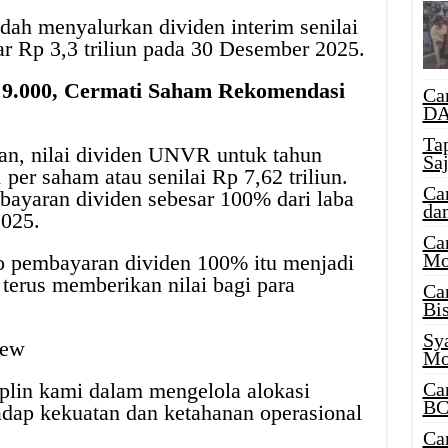
h menyalurkan dividen interim senilai
r Rp 3,3 triliun pada 30 Desember 2025.
9.000, Cermati Saham Rekomendasi
Ca
DA
Ta
uhan, nilai dividen UNVR untuk tahun
Sa
er saham atau senilai Rp 7,62 triliun.
Ca
bayaran dividen sebesar 100% dari laba
da
2025.
Ca
Mo
o pembayaran dividen 100% itu menjadi
terus memberikan nilai bagi para
Ca
Bi
Sy
View
Mo
Ca
plin kami dalam mengelola alokasi
BC
adap kekuatan dan ketahanan operasional
Ca