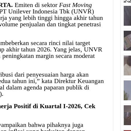
RTA.
Emiten di sektor
Fast Moving
T Unilever Indonesia Tbk (UNVR)
a yang lebih tinggi hingga akhir tahun
olume penjualan dan tingkat penetrasi
eberkan secara rinci nilai target
tup akhir tahun 2026. Yang jelas, UNVR
 peningkatan margin secara moderat
.
busi dari penyesuaian harga akan
dua tahun ini,” kata Direktur Keuangan
al dalam agenda paparan publik di
).
rja Positif di Kuartal I-2026, Cek
nyampaikan bahwa pihaknya juga