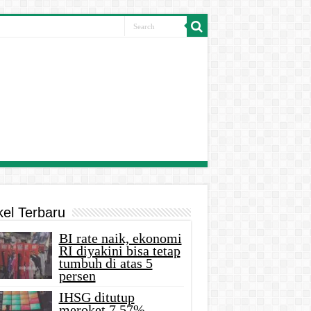
kel Terbaru
BI rate naik, ekonomi
RI diyakini bisa tetap
tumbuh di atas 5
persen
IHSG ditutup
meroket 7,57%,