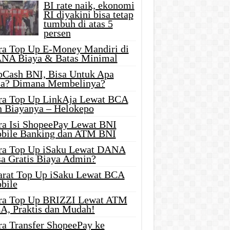
BI rate naik, ekonomi
RI diyakini bisa tetap
tumbuh di atas 5
persen
ra Top Up E-Money Mandiri di
NA Biaya & Batas Minimal
pCash BNI, Bisa Untuk Apa
ja? Dimana Membelinya?
ra Top Up LinkAja Lewat BCA
n Biayanya – Helokepo
ra Isi ShopeePay Lewat BNI
bile Banking dan ATM BNI
ra Top Up iSaku Lewat DANA
sa Gratis Biaya Admin?
arat Top Up iSaku Lewat BCA
bile
ra Top Up BRIZZI Lewat ATM
A, Praktis dan Mudah!
ra Transfer ShopeePay ke