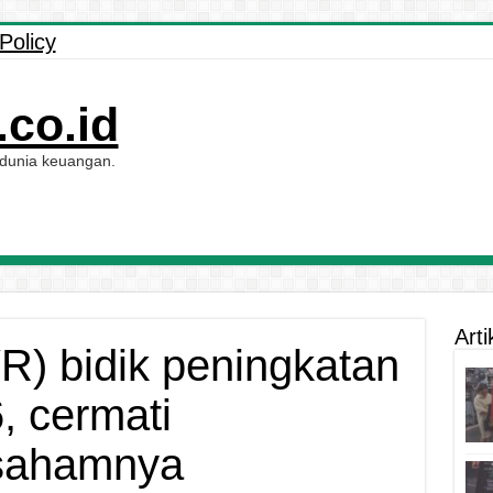
Policy
co.id
 dunia keuangan.
Arti
R) bidik peningkatan
6, cermati
sahamnya