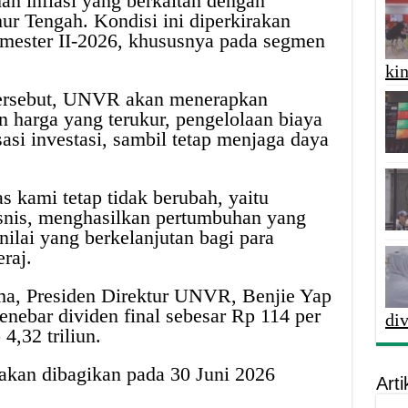
an inflasi yang berkaitan dengan
ur Tengah. Kondisi ini diperkirakan
emester II-2026, khususnya pada segmen
kin
ersebut, UNVR akan menerapkan
 harga yang terukur, pengelolaan biaya
isasi investasi, sambil tetap menjaga daya
as kami tetap tidak berubah, yaitu
snis, menghasilkan pertumbuhan yang
nilai yang berkelanjutan bagi para
raj.
a, Presiden Direktur UNVR, Benjie Yap
ebar dividen final sebesar Rp 114 per
di
4,32 triliun.
akan dibagikan pada 30 Juni 2026
Arti