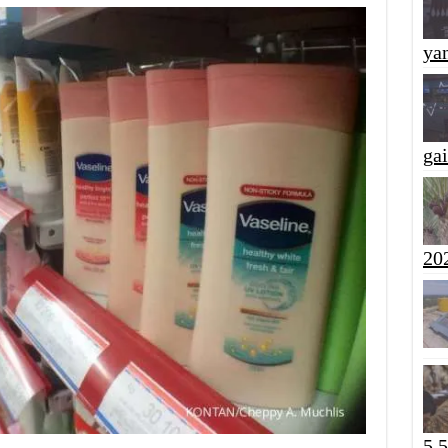
yan
ga
20
5,