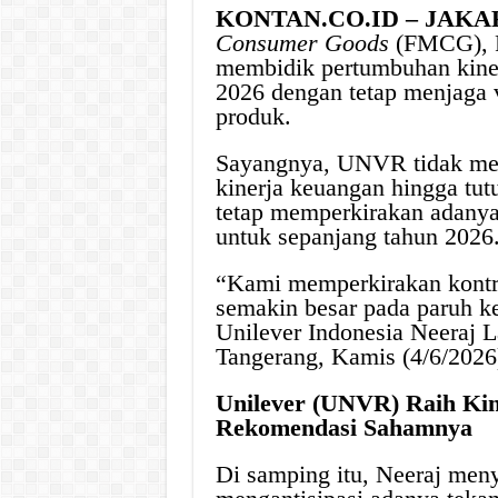
KONTAN.CO.ID – JAKA
Consumer Goods
(FMCG), P
membidik pertumbuhan kinerj
2026 dengan tetap menjaga v
produk.
Sayangnya, UNVR tidak memb
kinerja keuangan hingga tu
tetap memperkirakan adanya
untuk sepanjang tahun 2026
“Kami memperkirakan kontri
semakin besar pada paruh ke
Unilever Indonesia Neeraj L
Tangerang, Kamis (4/6/2026
Unilever (UNVR) Raih Kine
Rekomendasi Sahamnya
Di samping itu, Neeraj me