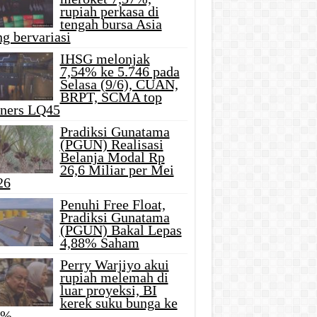
rupiah perkasa di
tengah bursa Asia
g bervariasi
IHSG melonjak
7,54% ke 5.746 pada
Selasa (9/6), CUAN,
BRPT, SCMA top
iners LQ45
Pradiksi Gunatama
(PGUN) Realisasi
Belanja Modal Rp
26,6 Miliar per Mei
26
Penuhi Free Float,
Pradiksi Gunatama
(PGUN) Bakal Lepas
4,88% Saham
Perry Warjiyo akui
rupiah melemah di
luar proyeksi, BI
kerek suku bunga ke
5%