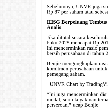
Sebelumnya, UNVR juga suda
Rp 87 per saham atau sebesa
IHSG Berpeluang Tembus 
Analis
Jika ditotal secara keselur
buku 2025 mencapai Rp 201 p
Ini mencerminkan rasio pem
bersih perusahaan di tahun 
Benjie mengungkapkan rasi
komitmen perusahaan untuk 
pemegang saham.
UNVR Chart by Trading
“Ini juga mencerminkan disi
modal, serta keyakinan terh
perseroan,” ucap Benjie.