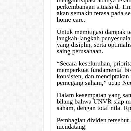
mengantisipasi adanya tekan
perkembangan situasi di Tim
akan semakin terasa pada s
home care.
Untuk memitigasi dampak t
langkah-langkah penyesuaian
yang disiplin, serta optimal
saing perusahaan.
“Secara keseluruhan, priorit
memperkuat fundamental bi
konsisten, dan menciptakan 
pemegang saham,” ucap Nee
Dalam kesempatan yang sam
bilang bahwa UNVR siap men
saham, dengan total nilai Rp 
Pembagian dividen tersebut 
mendatang.