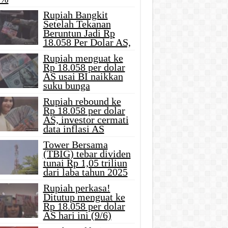
Rupiah Bangkit
Setelah Tekanan
Beruntun Jadi Rp
18.058 Per Dolar AS,
Rupiah menguat ke
Rp 18.058 per dolar
AS usai BI naikkan
suku bunga
Rupiah rebound ke
Rp 18.058 per dolar
AS, investor cermati
data inflasi AS
Tower Bersama
(TBIG) tebar dividen
tunai Rp 1,05 triliun
dari laba tahun 2025
Rupiah perkasa!
Ditutup menguat ke
Rp 18.058 per dolar
AS hari ini (9/6)