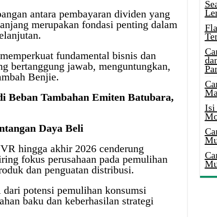
Se
Le
bangan antara pembayaran dividen yang
panjang merupakan fondasi penting dalam
Fl
elanjutan.
Te
Ca
 memperkuat fundamental bisnis dan
dan
g bertanggung jawab, menguntungkan,
Pa
tambah Benjie.
Ca
Ma
di Beban Tambahan Emiten Batubara,
Is
Mo
ntangan Daya Beli
Ca
Mu
NVR hingga akhir 2026 cenderung
Ca
iring fokus perusahaan pada pemulihan
Mu
roduk dan penguatan distribusi.
 dari potensi pemulihan konsumsi
bahan baku dan keberhasilan strategi