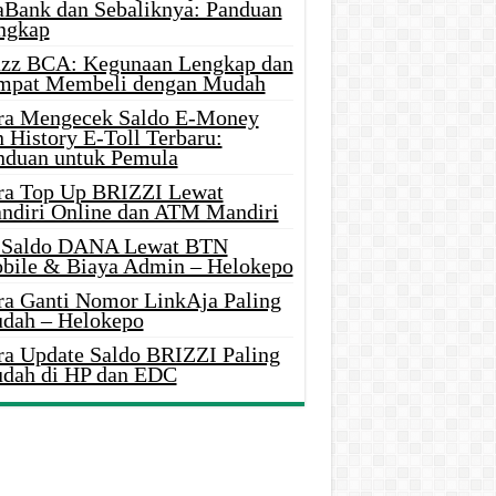
aBank dan Sebaliknya: Panduan
ngkap
azz BCA: Kegunaan Lengkap dan
mpat Membeli dengan Mudah
ra Mengecek Saldo E-Money
 History E-Toll Terbaru:
nduan untuk Pemula
ra Top Up BRIZZI Lewat
ndiri Online dan ATM Mandiri
i Saldo DANA Lewat BTN
bile & Biaya Admin – Helokepo
ra Ganti Nomor LinkAja Paling
dah – Helokepo
ra Update Saldo BRIZZI Paling
dah di HP dan EDC