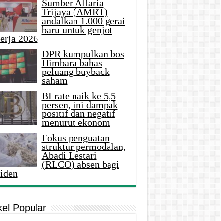
Sumber Alfaria
Trijaya (AMRT)
andalkan 1.000 gerai
baru untuk genjot
erja 2026
DPR kumpulkan bos
Himbara bahas
peluang buyback
saham
BI rate naik ke 5,5
persen, ini dampak
positif dan negatif
menurut ekonom
Fokus penguatan
struktur permodalan,
Abadi Lestari
(RLCO) absen bagi
viden
kel Popular