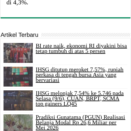
di 4,3%.
Artikel Terbaru
BI rate naik, ekonomi RI diyakini bisa
tetap tumbuh di atas 5 persen
IHSG ditutup meroket 7,57%, rupiah
perkasa di tengah bursa Asia yang
bervariasi
IHSG melonjak 7,54% ke 5.746 pada
Selasa (9/6), CUAN, BRPT, SCMA
top gainers LQ45
Pradiksi Gunatama (PGUN) Realisasi
Belanja Modal Rp 26,6 Miliar per
Mei 2026