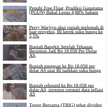
Penuhi Free Float, Pradiksi Gunatama
(PGUN) Bakal Lepas 4,88% Saham
Perry Warjiyo akui rupiah melemah di
luar proyeksi, BI kerek suku bunga ke
5,5%
Rupiah Bangkit Setelah Tekanan
Beruntun Jadi Rp 18.058 Per Dolar
AS,
Rupiah menguat ke Rp 18.058 per
dolar AS usai BI naikkan suku bunga
Rupiah rebound ke Rp 18.058 per
dolar AS, investor cermati data inflasi
AS
Tower Bersama (TBIG) tebar dividen