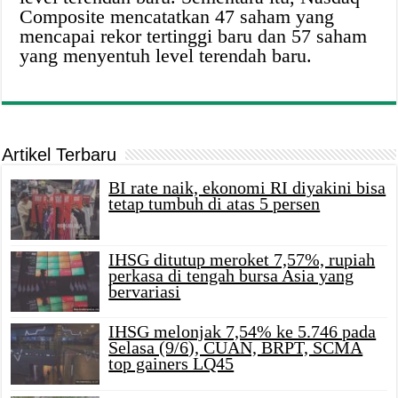
Composite mencatatkan 47 saham yang
mencapai rekor tertinggi baru dan 57 saham
yang menyentuh level terendah baru.
Artikel Terbaru
BI rate naik, ekonomi RI diyakini bisa
tetap tumbuh di atas 5 persen
IHSG ditutup meroket 7,57%, rupiah
perkasa di tengah bursa Asia yang
bervariasi
IHSG melonjak 7,54% ke 5.746 pada
Selasa (9/6), CUAN, BRPT, SCMA
top gainers LQ45