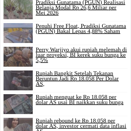
Pradiksi Gunatama (PGUN) Realisasi
Belanja Modal Rp 26,6 Miliar per
Mei 2026
Penuhi Free Float, Pradiksi Gunatama
(PGUN) Bakal Lepas 4,88% Saham
Perry Warjiyo akui rupiah melemah di
luar proyeksi, BI kerek suku bunga ke
5,5%
Rupiah Bangkit Setelah Tekanan
Beruntun Jadi Rp 18.058 Per Dolar
AS,
Rupiah menguat ke Rp 18.058 per
dolar AS usai BI naikkan suku bunga
Rupiah rebound ke Rp 18.058 per
dolar AS, investor cermati data inflasi