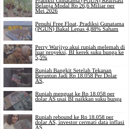
Pradiksi Gunatama (PGUN) Realisasi
Belanja Modal Rp 26,6 Miliar per
Mei 2026
Penuhi Free Float, Pradiksi Gunatama
(PGUN) Bakal Lepas 4,88% Saham
Perry Warjiyo akui rupiah melemah di
luar proyeksi, BI kerek suku bunga ke
5,5%
Rupiah Bangkit Setelah Tekanan
Beruntun Jadi Rp 18.058 Per Dolar
AS,
Rupiah menguat ke Rp 18.058 per
dolar AS usai BI naikkan suku bunga
Rupiah rebound ke Rp 18.058 per
dolar AS, investor cermati data inflasi
AS