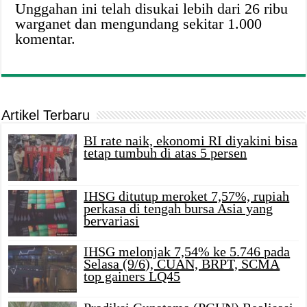
Unggahan ini telah disukai lebih dari 26 ribu
warganet dan mengundang sekitar 1.000
komentar.
Artikel Terbaru
BI rate naik, ekonomi RI diyakini bisa
tetap tumbuh di atas 5 persen
IHSG ditutup meroket 7,57%, rupiah
perkasa di tengah bursa Asia yang
bervariasi
IHSG melonjak 7,54% ke 5.746 pada
Selasa (9/6), CUAN, BRPT, SCMA
top gainers LQ45