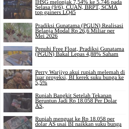
IHSG melonjak 7,54% ke 5.746 pada
Selasa (9/6), CUAN, BRPT, SCMA
top gainers LQ45
Pradiksi Gunatama (PGUN) Realisasi
Belanja Modal Rp 26,6 Miliar per
Mei 2026
Penuhi Free Float, Pradiksi Gunatama
(PGUN) Bakal Lepas 4,88% Saham
Perry Warjiyo akui rupiah melemah di
luar proyeksi, BI kerek suku bunga ke
5,5%
Rupiah Bangkit Setelah Tekanan
Beruntun Jadi Rp 18.058 Per Dolar
AS,
Rupiah menguat ke Rp 18.058 per
dolar AS usai BI naikkan suku bunga