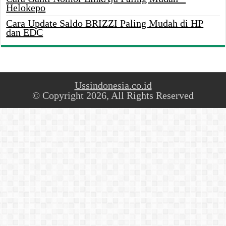
Helokepo
Cara Update Saldo BRIZZI Paling Mudah di HP
dan EDC
Ussindonesia.co.id
© Copyright 2026, All Rights Reserved