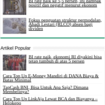
BI rate naik ke 5,5 persen, ini dampak
positif dan negatif menurut ekonom
Fokus penguatan struktur permodalan,
Abadi Lestari (RLCO) absen bagi
dividen
Artikel Popular
BI rate naik, ekonomi RI diyakini bisa
tetap tumbuh di atas 5 persen
Cara Top Up E-Money Mandiri di DANA Biaya &
Batas Minimal
TapCash BNI, Bisa Untuk Apa Saja? Dimana
Membelinya?
Cara Top Up LinkAja Lewat BCA dan Biayanya –
Helokepo