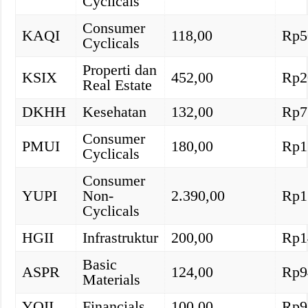
Cyclicals
Consumer
KAQI
118,00
Rp5
Cyclicals
Properti dan
KSIX
452,00
Rp2
Real Estate
DKHH
Kesehatan
132,00
Rp7
Consumer
PMUI
180,00
Rp1
Cyclicals
Consumer
YUPI
Non-
2.390,00
Rp1
Cyclicals
HGII
Infrastruktur
200,00
Rp1
Basic
ASPR
124,00
Rp9
Materials
YOII
Financials
100,00
Rp9