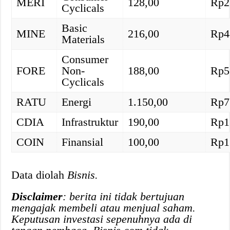
MERI
128,00
Rp2
Cyclicals
Basic
MINE
216,00
Rp4
Materials
Consumer
FORE
Non-
188,00
Rp5
Cyclicals
RATU
Energi
1.150,00
Rp7
CDIA
Infrastruktur
190,00
Rp1
COIN
Finansial
100,00
Rp1
Data diolah
Bisnis.
Disclaimer
: berita ini tidak bertujuan
mengajak membeli atau menjual saham.
Keputusan investasi sepenuhnya ada di