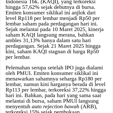
Indonesia Tbk. (KAQI), yang terkoreksi
hingga 57,62% sejak debutnya di bursa.
Emiten konsumer siklikal ini anjlok dari
level Rp118 per lembar menjadi Rp50 per
lembar saham pada perdagangan hari ini.
Sejak melantai pada 10 Maret 2025, kinerja
saham KAQI langsung merana, bahkan
ambles 31,13% hanya dalam satu hari
perdagangan. Sejak 21 Maret 2025 hingga
kini, saham KAQI stagnan di harga Rp50
per lembar.
Pelemahan serupa setelah IPO juga dialami
oleh PMUI. Emiten konsumer siklikal ini
menawarkan sahamnya seharga Rp180 per
lembar, namun kini harganya berada di level
Rp113 per lembar, terkoreksi 37,22% hingga
hari ini. Bahkan, pada hari yang sama saat
melantai di bursa, saham PMUI langsung
menyentuh
auto rejection bawah
(ARB),
terkoreksi 15% sejak pembukaan