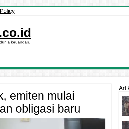
Policy
co.id
 dunia keuangan.
Arti
k, emiten mulai
an obligasi baru