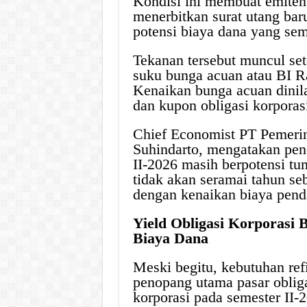
Kondisi ini membuat emiten 
menerbitkan surat utang bar
potensi biaya dana yang se
Tekanan tersebut muncul se
suku bunga acuan atau BI Ra
Kenaikan bunga acuan dinil
dan kupon obligasi korporasi
Chief Economist PT Pemerin
Suhindarto, mengatakan pene
II-2026 masih berpotensi t
tidak akan seramai tahun se
dengan kenaikan biaya pend
Yield Obligasi Korporasi 
Biaya Dana
Meski begitu, kebutuhan ref
penopang utama pasar obligas
korporasi pada semester II-