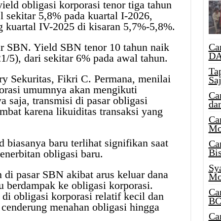
eld obligasi korporasi tenor tiga tahun
 sekitar 5,8% pada kuartal I-2026,
ng kuartal IV-2025 di kisaran 5,7%-5,8%.
sar SBN. Yield SBN tenor 10 tahun naik
Ca
DA
/5), dari sekitar 6% pada awal tahun.
Ta
 Sekuritas, Fikri C. Permana, menilai
Sa
rporasi umumnya akan mengikuti
Ca
saja, transmisi di pasar obligasi
da
mbat karena likuiditas transaksi yang
Ca
Mo
 biasanya baru terlihat signifikan saat
Ca
Bi
penerbitan obligasi baru.
Sy
 di pasar SBN akibat arus keluar dana
Mo
lu berdampak ke obligasi korporasi.
Ca
i obligasi korporasi relatif kecil dan
BC
k cenderung menahan obligasi hingga
Ca