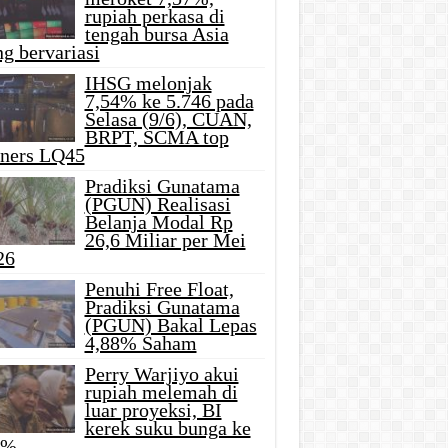
rupiah perkasa di
tengah bursa Asia
g bervariasi
IHSG melonjak
7,54% ke 5.746 pada
Selasa (9/6), CUAN,
BRPT, SCMA top
iners LQ45
Pradiksi Gunatama
(PGUN) Realisasi
Belanja Modal Rp
26,6 Miliar per Mei
26
Penuhi Free Float,
Pradiksi Gunatama
(PGUN) Bakal Lepas
4,88% Saham
Perry Warjiyo akui
rupiah melemah di
luar proyeksi, BI
kerek suku bunga ke
5%