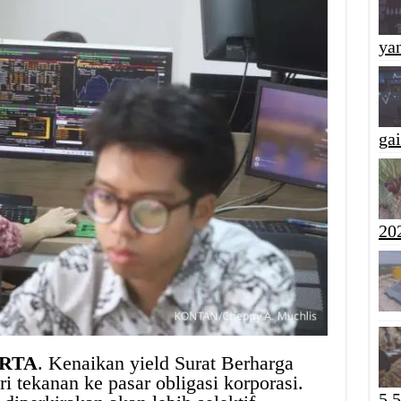
yan
ga
20
ARTA
. Kenaikan yield Surat Berharga
tekanan ke pasar obligasi korporasi.
5,