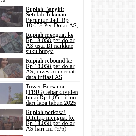
Rupiah Bangkit
Setelah Tekanan
Beruntun Jadi Rp
18.058 Per Dolar AS,
Rupiah menguat ke
Rp 18.058 per dolar
AS usai BI naikkan
suku bunga
Rupiah rebound ke
Rp 18.058 per dolar
AS, investor cermati
data inflasi AS
Tower Bersama
(TBIG) tebar dividen
tunai Rp 1,05 triliun
dari laba tahun 2025
Rupiah perkasa!
Ditutup menguat ke
Rp 18.058 per dolar
AS hari ini (9/6)