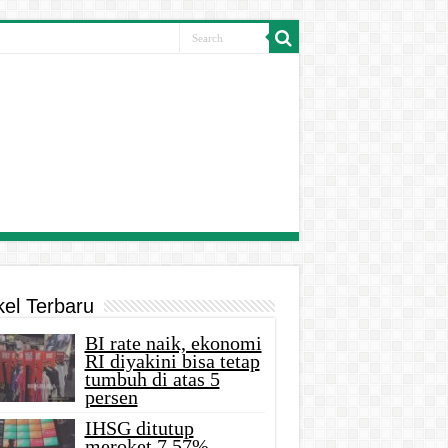
kel Terbaru
BI rate naik, ekonomi
RI diyakini bisa tetap
tumbuh di atas 5
persen
IHSG ditutup
meroket 7,57%,