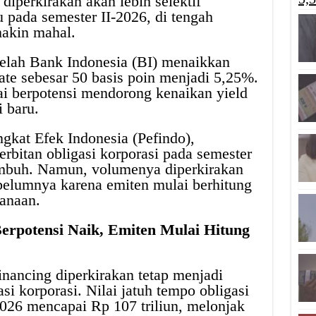
diperkirakan akan lebih selektif
u pada semester II-2026, di tengah
makin mahal.
telah Bank Indonesia (BI) menaikkan
te sebesar 50 basis poin menjadi 5,25%.
ai berpotensi mendorong kenaikan yield
 baru.
gkat Efek Indonesia (Pefindo),
rbitan obligasi korporasi pada semester
umbuh. Namun, volumenya diperkirakan
belumnya karena emiten mulai berhitung
anaan.
Berpotensi Naik, Emiten Mulai Hitung
inancing diperkirakan tetap menjadi
i korporasi. Nilai jatuh tempo obligasi
2026 mencapai Rp 107 triliun, melonjak