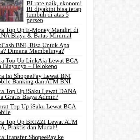
BI rate naik, ekonomi
RI diyakini bisa tetap
tumbuh di atas 5
persen
ra Top Up E-Money Mandiri di
NA Biaya & Batas Minimal
pCash BNI, Bisa Untuk Apa
ja? Dimana Membelinya?
ra Top Up LinkAja Lewat BCA
n Biayanya – Helokepo
ra Isi ShopeePay Lewat BNI
bile Banking dan ATM BNI
ra Top Up iSaku Lewat DANA
sa Gratis Biaya Admin?
arat Top Up iSaku Lewat BCA
bile
ra Top Up BRIZZI Lewat ATM
A, Praktis dan Mudah!
ra Transfer ShopeePay ke