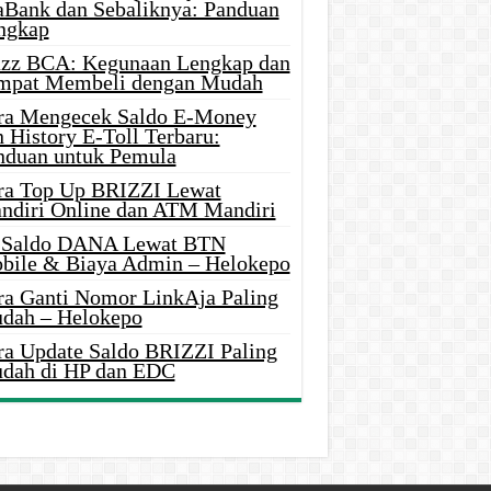
aBank dan Sebaliknya: Panduan
ngkap
azz BCA: Kegunaan Lengkap dan
mpat Membeli dengan Mudah
ra Mengecek Saldo E-Money
 History E-Toll Terbaru:
nduan untuk Pemula
ra Top Up BRIZZI Lewat
ndiri Online dan ATM Mandiri
i Saldo DANA Lewat BTN
bile & Biaya Admin – Helokepo
ra Ganti Nomor LinkAja Paling
dah – Helokepo
ra Update Saldo BRIZZI Paling
dah di HP dan EDC