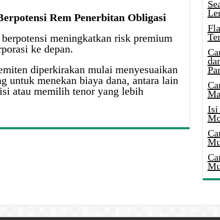
Se
Le
Berpotensi Rem Penerbitan Obligasi
Fl
Te
p berpotensi meningkatkan risk premium
rporasi ke depan.
Ca
dan
 emiten diperkirakan mulai menyesuaikan
Pa
ang untuk menekan biaya dana, antara lain
Ca
si atau memilih tenor yang lebih
Ma
Is
Mo
Ca
Mu
Ca
Mu