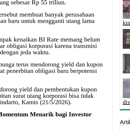
ang sebesar Rp 55 triliun.
 tersebut membuat banyak perusahaan
an baru untuk mengganti utang lama
kin
ampak kenaikan BI Rate memang belum
r obligasi korporasi karena transmisi
 dengan jeda waktu.
bunga terus mendorong yield dan kupon
nat penerbitan obligasi baru berpotensi
ndorong yield dan pembentukan kupon
itan surat utang korporasi bisa tidak
hindarto, Kamis (21/5/2026).
di
Momentum Menarik bagi Investor
Arti