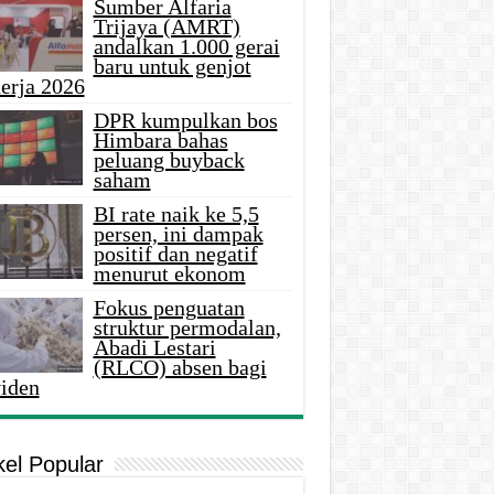
Sumber Alfaria
Trijaya (AMRT)
andalkan 1.000 gerai
baru untuk genjot
erja 2026
DPR kumpulkan bos
Himbara bahas
peluang buyback
saham
BI rate naik ke 5,5
persen, ini dampak
positif dan negatif
menurut ekonom
Fokus penguatan
struktur permodalan,
Abadi Lestari
(RLCO) absen bagi
viden
kel Popular