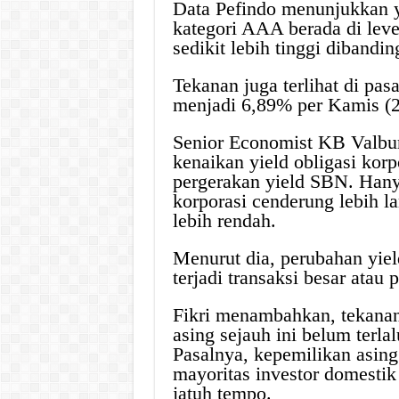
Data Pefindo menunjukkan yi
kategori AAA berada di level
sedikit lebih tinggi dibandi
Tekanan juga terlihat di pa
menjadi 6,89% per Kamis (21
Senior Economist KB Valbury
kenaikan yield obligasi ko
pergerakan yield SBN. Hanya 
korporasi cenderung lebih la
lebih rendah.
Menurut dia, perubahan yield
terjadi transaksi besar atau 
Fikri menambahkan, tekanan
asing sejauh ini belum terla
Pasalnya, kepemilikan asing d
mayoritas investor domesti
jatuh tempo.