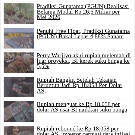
Pradiksi Gunatama (PGUN) Realisasi
Belanja Modal Rp 26,6 Miliar per
Mei 2026
Penuhi Free Float, Pradiksi Gunatama
(PGUN) Bakal Lepas 4,88% Saham
Perry Warjiyo akui rupiah melemah di
luar proyeksi, BI kerek suku bunga ke
5,5%
Rupiah Bangkit Setelah Tekanan
Beruntun Jadi Rp 18.058 Per Dolar
AS,
Rupiah menguat ke Rp 18.058 per
dolar AS usai BI naikkan suku bunga
Rupiah rebound ke Rp 18.058 per
dolar AS, investor cermati data inflasi