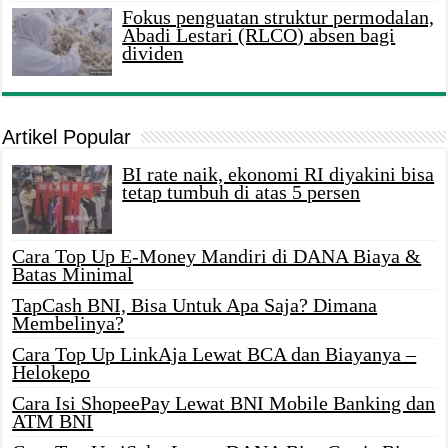
Fokus penguatan struktur permodalan,
Abadi Lestari (RLCO) absen bagi
dividen
Artikel Popular
BI rate naik, ekonomi RI diyakini bisa
tetap tumbuh di atas 5 persen
Cara Top Up E-Money Mandiri di DANA Biaya &
Batas Minimal
TapCash BNI, Bisa Untuk Apa Saja? Dimana
Membelinya?
Cara Top Up LinkAja Lewat BCA dan Biayanya –
Helokepo
Cara Isi ShopeePay Lewat BNI Mobile Banking dan
ATM BNI