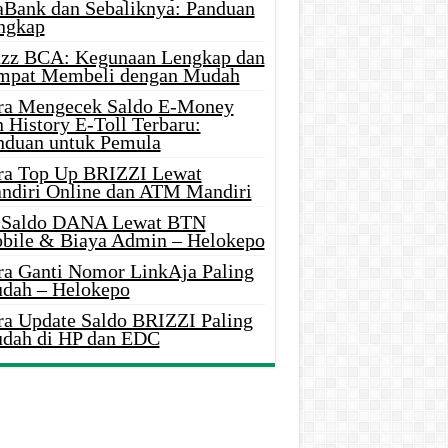
aBank dan Sebaliknya: Panduan
ngkap
azz BCA: Kegunaan Lengkap dan
mpat Membeli dengan Mudah
ra Mengecek Saldo E-Money
 History E-Toll Terbaru:
nduan untuk Pemula
ra Top Up BRIZZI Lewat
ndiri Online dan ATM Mandiri
i Saldo DANA Lewat BTN
bile & Biaya Admin – Helokepo
ra Ganti Nomor LinkAja Paling
dah – Helokepo
ra Update Saldo BRIZZI Paling
dah di HP dan EDC