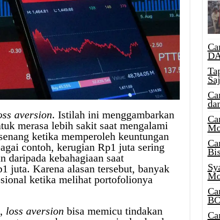
Ca
DA
Ta
Sa
Ca
da
oss aversion
. Istilah ini menggambarkan
Ca
tuk merasa lebih sakit saat mengalami
Mo
 senang ketika memperoleh keuntungan
Ca
agai contoh, kerugian Rp1 juta sering
Bi
an daripada kebahagiaan saat
Sy
 juta. Karena alasan tersebut, banyak
Mo
sional ketika melihat portofolionya
Ca
BC
i,
loss aversion
bisa memicu tindakan
Ca