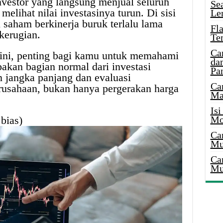
nvestor yang langsung menjual seluruh
Se
elihat nilai investasinya turun. Di sisi
Le
 saham berkinerja buruk terlalu lama
Fl
kerugian.
Te
Ca
ini, penting bagi kamu untuk memahami
dan
akan bagian normal dari investasi
Pa
 jangka panjang dan evaluasi
Ca
rusahaan, bukan hanya pergerakan harga
Ma
Is
 bias)
Mo
Ca
Mu
Ca
Mu