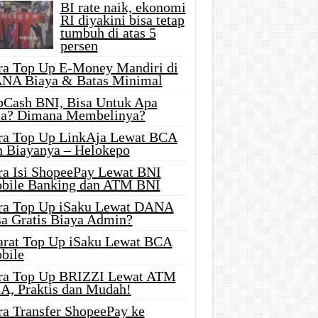
BI rate naik, ekonomi
RI diyakini bisa tetap
tumbuh di atas 5
persen
ra Top Up E-Money Mandiri di
NA Biaya & Batas Minimal
pCash BNI, Bisa Untuk Apa
ja? Dimana Membelinya?
ra Top Up LinkAja Lewat BCA
n Biayanya – Helokepo
ra Isi ShopeePay Lewat BNI
bile Banking dan ATM BNI
ra Top Up iSaku Lewat DANA
sa Gratis Biaya Admin?
arat Top Up iSaku Lewat BCA
bile
ra Top Up BRIZZI Lewat ATM
A, Praktis dan Mudah!
ra Transfer ShopeePay ke