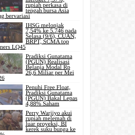
rupiah perkasa di
tengah bursa Asia
g bervariasi
IHSG melonjak
7,54% ke 5.746 pada
Selasa (9/6), CUAN,
BRPT, SCMA top
iners LQ45
Pradiksi Gunatama
(PGUN) Realisasi
Belanja Modal Rp
26,6 Miliar per Mei
26
Penuhi Free Float,
Pradiksi Gunatama
(PGUN) Bakal Lepas
4,88% Saham
Perry Warjiyo akui
rupiah melemah di
luar proyeksi, BI
kerek suku bunga ke
5%