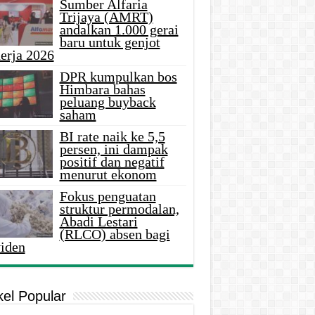
Sumber Alfaria
Trijaya (AMRT)
andalkan 1.000 gerai
baru untuk genjot
erja 2026
DPR kumpulkan bos
Himbara bahas
peluang buyback
saham
BI rate naik ke 5,5
persen, ini dampak
positif dan negatif
menurut ekonom
Fokus penguatan
struktur permodalan,
Abadi Lestari
(RLCO) absen bagi
viden
kel Popular