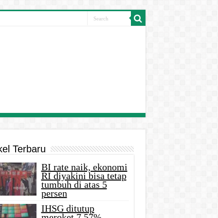
kel Terbaru
BI rate naik, ekonomi
RI diyakini bisa tetap
tumbuh di atas 5
persen
IHSG ditutup
meroket 7,57%,