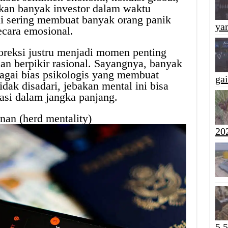
ukan banyak investor dalam waktu
ini sering membuat banyak orang panik
yan
cara emosional.
oreksi justru menjadi momen penting
n berpikir rasional. Sayangnya, banyak
bagai bias psikologis yang membuat
ga
idak disadari, jebakan mental ini bisa
asi dalam jangka panjang.
nan (herd mentality)
20
5,