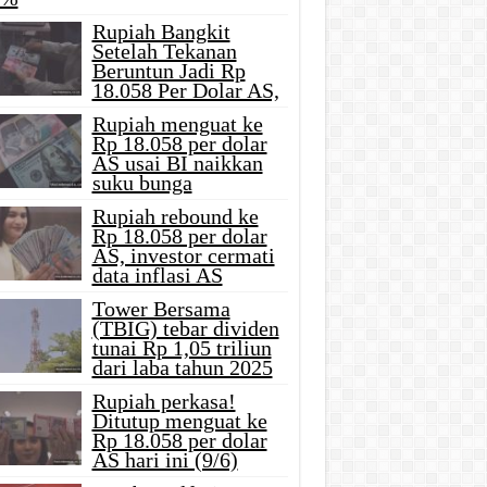
Rupiah Bangkit
Setelah Tekanan
Beruntun Jadi Rp
18.058 Per Dolar AS,
Rupiah menguat ke
Rp 18.058 per dolar
AS usai BI naikkan
suku bunga
Rupiah rebound ke
Rp 18.058 per dolar
AS, investor cermati
data inflasi AS
Tower Bersama
(TBIG) tebar dividen
tunai Rp 1,05 triliun
dari laba tahun 2025
Rupiah perkasa!
Ditutup menguat ke
Rp 18.058 per dolar
AS hari ini (9/6)