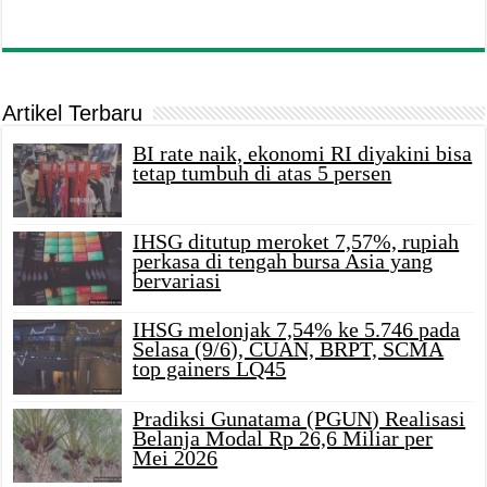
Artikel Terbaru
BI rate naik, ekonomi RI diyakini bisa
tetap tumbuh di atas 5 persen
IHSG ditutup meroket 7,57%, rupiah
perkasa di tengah bursa Asia yang
bervariasi
IHSG melonjak 7,54% ke 5.746 pada
Selasa (9/6), CUAN, BRPT, SCMA
top gainers LQ45
Pradiksi Gunatama (PGUN) Realisasi
Belanja Modal Rp 26,6 Miliar per
Mei 2026