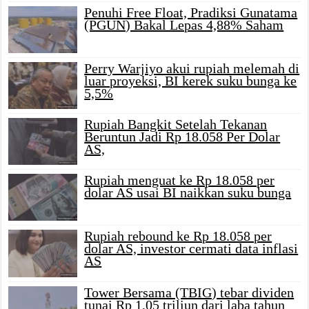
Penuhi Free Float, Pradiksi Gunatama
(PGUN) Bakal Lepas 4,88% Saham
Perry Warjiyo akui rupiah melemah di
luar proyeksi, BI kerek suku bunga ke
5,5%
Rupiah Bangkit Setelah Tekanan
Beruntun Jadi Rp 18.058 Per Dolar
AS,
Rupiah menguat ke Rp 18.058 per
dolar AS usai BI naikkan suku bunga
Rupiah rebound ke Rp 18.058 per
dolar AS, investor cermati data inflasi
AS
Tower Bersama (TBIG) tebar dividen
tunai Rp 1,05 triliun dari laba tahun