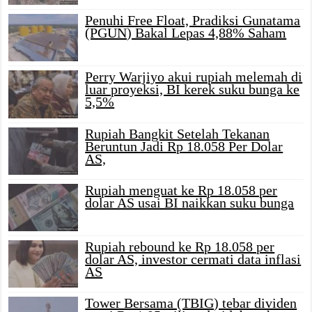
Penuhi Free Float, Pradiksi Gunatama
(PGUN) Bakal Lepas 4,88% Saham
Perry Warjiyo akui rupiah melemah di
luar proyeksi, BI kerek suku bunga ke
5,5%
Rupiah Bangkit Setelah Tekanan
Beruntun Jadi Rp 18.058 Per Dolar
AS,
Rupiah menguat ke Rp 18.058 per
dolar AS usai BI naikkan suku bunga
Rupiah rebound ke Rp 18.058 per
dolar AS, investor cermati data inflasi
AS
Tower Bersama (TBIG) tebar dividen