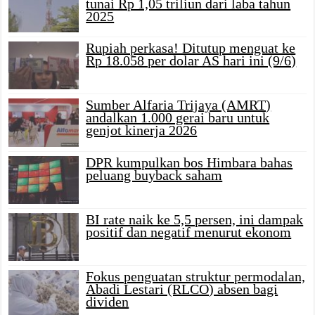
tunai Rp 1,05 triliun dari laba tahun
2025
Rupiah perkasa! Ditutup menguat ke
Rp 18.058 per dolar AS hari ini (9/6)
Sumber Alfaria Trijaya (AMRT)
andalkan 1.000 gerai baru untuk
genjot kinerja 2026
DPR kumpulkan bos Himbara bahas
peluang buyback saham
BI rate naik ke 5,5 persen, ini dampak
positif dan negatif menurut ekonom
Fokus penguatan struktur permodalan,
Abadi Lestari (RLCO) absen bagi
dividen