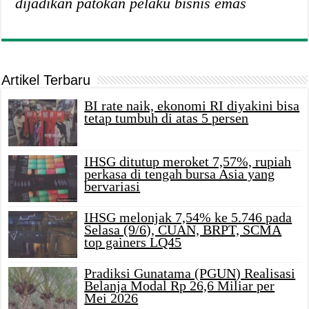
dijadikan patokan pelaku bisnis emas
Artikel Terbaru
BI rate naik, ekonomi RI diyakini bisa
tetap tumbuh di atas 5 persen
IHSG ditutup meroket 7,57%, rupiah
perkasa di tengah bursa Asia yang
bervariasi
IHSG melonjak 7,54% ke 5.746 pada
Selasa (9/6), CUAN, BRPT, SCMA
top gainers LQ45
Pradiksi Gunatama (PGUN) Realisasi
Belanja Modal Rp 26,6 Miliar per
Mei 2026