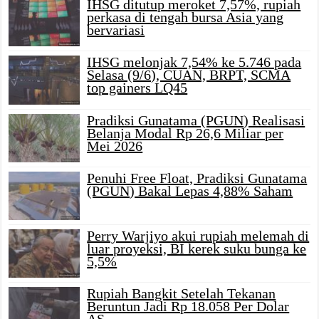
IHSG ditutup meroket 7,57%, rupiah
perkasa di tengah bursa Asia yang
bervariasi
IHSG melonjak 7,54% ke 5.746 pada
Selasa (9/6), CUAN, BRPT, SCMA
top gainers LQ45
Pradiksi Gunatama (PGUN) Realisasi
Belanja Modal Rp 26,6 Miliar per
Mei 2026
Penuhi Free Float, Pradiksi Gunatama
(PGUN) Bakal Lepas 4,88% Saham
Perry Warjiyo akui rupiah melemah di
luar proyeksi, BI kerek suku bunga ke
5,5%
Rupiah Bangkit Setelah Tekanan
Beruntun Jadi Rp 18.058 Per Dolar