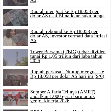
AS,
Rupiah menguat ke Rp 18.058 per
dolar AS usai BI naikkan suku bunga
Rupiah rebound ke Rp 18.058 per
dolar AS, investor cermati data inflasi
AS
Tower Bersama (TBIG) tebar dividen
tunai Rp 1,05 triliun dari laba tahun
2025
Rupiah perkasa! Ditutup menguat ke
Rp 18.058 per dolar AS hari ini (9/6)
Sumber Alfaria Trijaya (AMRT)
andalkan 1.000 gerai baru untuk
genjot kinerja 2026