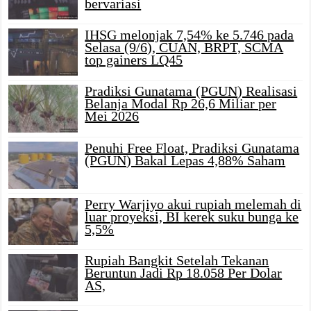
bervariasi
IHSG melonjak 7,54% ke 5.746 pada
Selasa (9/6), CUAN, BRPT, SCMA
top gainers LQ45
Pradiksi Gunatama (PGUN) Realisasi
Belanja Modal Rp 26,6 Miliar per
Mei 2026
Penuhi Free Float, Pradiksi Gunatama
(PGUN) Bakal Lepas 4,88% Saham
Perry Warjiyo akui rupiah melemah di
luar proyeksi, BI kerek suku bunga ke
5,5%
Rupiah Bangkit Setelah Tekanan
Beruntun Jadi Rp 18.058 Per Dolar
AS,