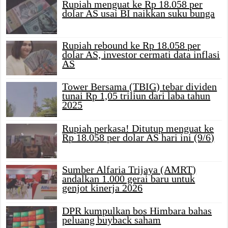
Rupiah menguat ke Rp 18.058 per
dolar AS usai BI naikkan suku bunga
Rupiah rebound ke Rp 18.058 per
dolar AS, investor cermati data inflasi
AS
Tower Bersama (TBIG) tebar dividen
tunai Rp 1,05 triliun dari laba tahun
2025
Rupiah perkasa! Ditutup menguat ke
Rp 18.058 per dolar AS hari ini (9/6)
Sumber Alfaria Trijaya (AMRT)
andalkan 1.000 gerai baru untuk
genjot kinerja 2026
DPR kumpulkan bos Himbara bahas
peluang buyback saham