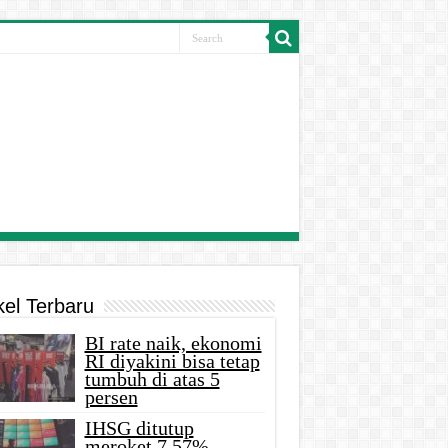
kel Terbaru
BI rate naik, ekonomi
RI diyakini bisa tetap
tumbuh di atas 5
persen
IHSG ditutup
meroket 7,57%,