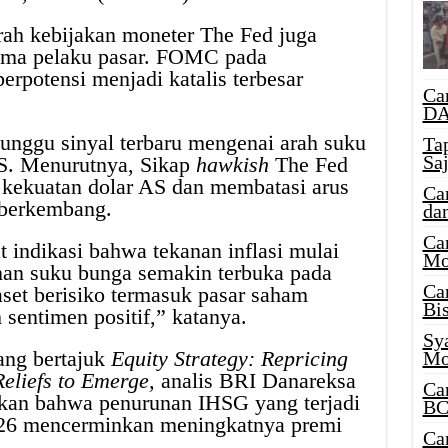
rah kebijakan moneter The Fed juga
utama pelaku pasar. FOMC pada
berpotensi menjadi katalis terbesar
Ca
DA
unggu sinyal terbaru mengenai arah suku
Ta
Sa
AS. Menurutnya, Sikap
hawkish
The Fed
kekuatan dolar AS dan membatasi arus
Ca
 berkembang.
da
Ca
t indikasi bahwa tekanan inflasi mulai
Mo
an suku bunga semakin terbuka pada
Ca
aset berisiko termasuk pasar saham
Bi
sentimen positif,” katanya.
Sy
yang bertajuk
Equity Strategy: Repricing
Mo
 Reliefs to Emerge,
analis BRI Danareksa
Ca
kan bahwa penurunan IHSG yang terjadi
BC
026 mencerminkan meningkatnya premi
Ca