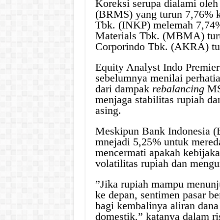
Koreksi serupa dialami ole
(BRMS) yang turun 7,76% k
Tbk. (INKP) melemah 7,74%
Materials Tbk. (MBMA) tu
Corporindo Tbk. (AKRA) tu
Equity Analyst Indo Premie
sebelumnya menilai perhatia
dari dampak
rebalancing
MSC
menjaga stabilitas rupiah d
asing.
Meskipun Bank Indonesia (
mnejadi 5,25% untuk meredam
mencermati apakah kebijakan
volatilitas rupiah dan mengu
”Jika rupiah mampu menunju
ke depan, sentimen pasar 
bagi kembalinya aliran dana
domestik,” katanya dalam ris