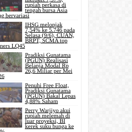
rupiah perkasa di
tengah bursa Asia
g bervariasi
IHSG melonjak
7,54% ke 5.746 pada
Selasa (9/6), CUAN,
BRPT, SCMA top
iners LQ45
Pradiksi Gunatama
(PGUN) Realisasi
Belanja Modal Rp
26,6 Miliar per Mei
26
Penuhi Free Float,
Pradiksi Gunatama
(PGUN) Bakal Lepas
4,88% Saham
Perry Warjiyo akui
rupiah melemah di
luar proyeksi, BI
kerek suku bunga ke
5%