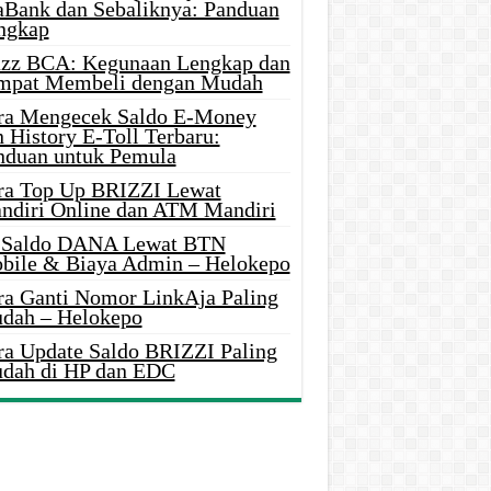
aBank dan Sebaliknya: Panduan
ngkap
azz BCA: Kegunaan Lengkap dan
mpat Membeli dengan Mudah
ra Mengecek Saldo E-Money
 History E-Toll Terbaru:
nduan untuk Pemula
ra Top Up BRIZZI Lewat
ndiri Online dan ATM Mandiri
i Saldo DANA Lewat BTN
bile & Biaya Admin – Helokepo
ra Ganti Nomor LinkAja Paling
dah – Helokepo
ra Update Saldo BRIZZI Paling
dah di HP dan EDC