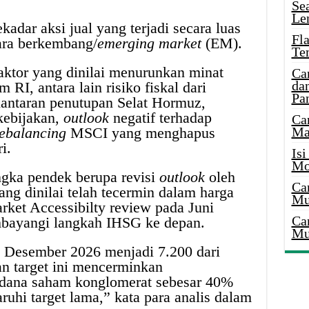
Se
Le
kadar aksi jual yang terjadi secara luas
Fl
ara berkembang/
emerging market
(EM).
Te
faktor yang dinilai menurunkan minat
Ca
dan
 RI, antara lain risiko fiskal dari
Pa
antaran penutupan Selat Hormuz,
kebijakan,
outlook
negatif terhadap
Ca
ebalancing
MSCI yang menghapus
Ma
i.
Is
Mo
jangka pendek berupa revisi
outlook
oleh
Ca
ng dinilai telah tecermin dalam harga
Mu
ket Accessibilty review pada Juni
Ca
mbayangi langkah IHSG ke depan.
Mu
 Desember 2026 menjadi 7.200 dari
n target ini mencerminkan
 dana saham konglomerat sebesar 40%
hi target lama,” kata para analis dalam