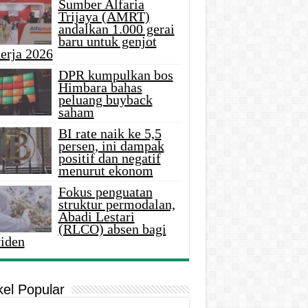
Sumber Alfaria
Trijaya (AMRT)
andalkan 1.000 gerai
baru untuk genjot
erja 2026
DPR kumpulkan bos
Himbara bahas
peluang buyback
saham
BI rate naik ke 5,5
persen, ini dampak
positif dan negatif
menurut ekonom
Fokus penguatan
struktur permodalan,
Abadi Lestari
(RLCO) absen bagi
viden
kel Popular