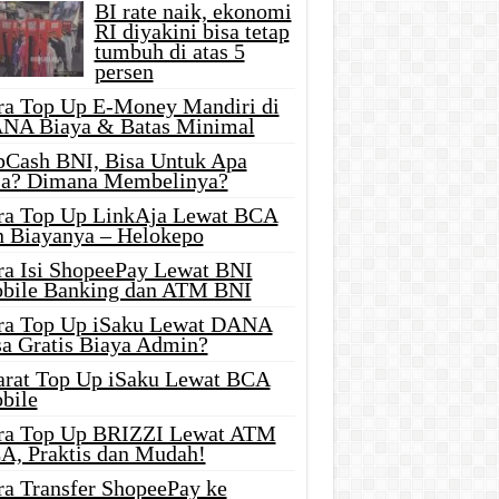
BI rate naik, ekonomi
RI diyakini bisa tetap
tumbuh di atas 5
persen
ra Top Up E-Money Mandiri di
NA Biaya & Batas Minimal
pCash BNI, Bisa Untuk Apa
ja? Dimana Membelinya?
ra Top Up LinkAja Lewat BCA
n Biayanya – Helokepo
ra Isi ShopeePay Lewat BNI
bile Banking dan ATM BNI
ra Top Up iSaku Lewat DANA
sa Gratis Biaya Admin?
arat Top Up iSaku Lewat BCA
bile
ra Top Up BRIZZI Lewat ATM
A, Praktis dan Mudah!
ra Transfer ShopeePay ke