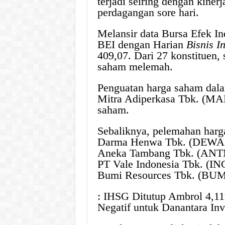
terjadi seiring dengan kine
perdagangan sore hari.
Melansir data Bursa Efek In
BEI dengan Harian
Bisnis I
409,07. Dari 27 konstituen
saham melemah.
Penguatan harga saham dala
Mitra Adiperkasa Tbk. (MAP
saham.
Sebaliknya, pelemahan harga
Darma Henwa Tbk. (DEWA) 
Aneka Tambang Tbk. (ANTM
PT Vale Indonesia Tbk. (I
Bumi Resources Tbk. (BUMI
: IHSG Ditutup Ambrol 4,1
Negatif untuk Danantara In