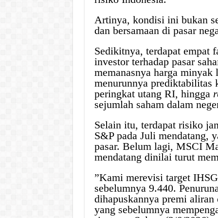
Artinya, kondisi ini bukan se
dan bersamaan di pasar neg
Sedikitnya, terdapat empat 
investor terhadap pasar saham
memanasnya harga minyak l
menurunnya prediktabilitas 
peringkat utang RI, hingga
r
sejumlah saham dalam neger
Selain itu, terdapat risiko 
S&P pada Juli mendatang, ya
pasar. Belum lagi, MSCI Mar
mendatang dinilai turut me
”Kami merevisi target IHSG
sebelumnya 9.440. Penuruna
dihapuskannya premi aliran
yang sebelumnya mempengaru