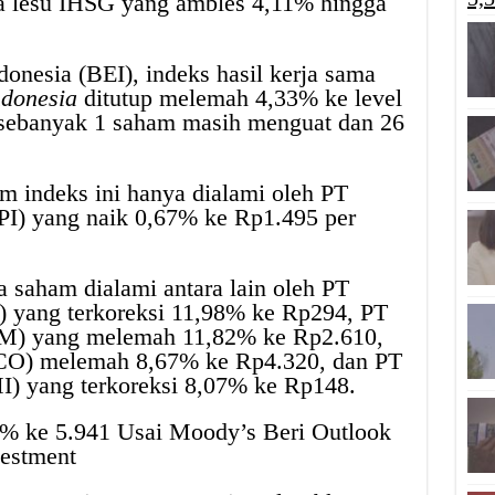
rja lesu IHSG yang ambles 4,11% hingga
donesia (BEI), indeks hasil kerja sama
ndonesia
ditutup melemah 4,33% ke level
, sebanyak 1 saham masih menguat dan 26
m indeks ini hanya dialami oleh PT
I) yang naik 0,67% ke Rp1.495 per
 saham dialami antara lain oleh PT
yang terkoreksi 11,98% ke Rp294, PT
) yang melemah 11,82% ke Rp2.610,
NCO) melemah 8,67% ke Rp4.320, dan PT
) yang terkoreksi 8,07% ke Rp148.
1% ke 5.941 Usai Moody’s Beri Outlook
vestment