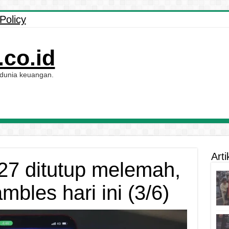
Policy
co.id
 dunia keuangan.
Arti
-27 ditutup melemah,
mbles hari ini (3/6)