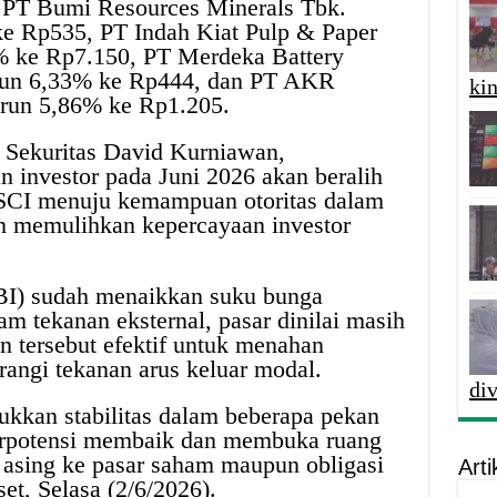
h PT Bumi Resources Minerals Tbk.
e Rp535, PT Indah Kiat Pulp & Paper
 ke Rp7.150, PT Merdeka Battery
run 6,33% ke Rp444, dan PT AKR
kin
run 5,86% ke Rp1.205.
r Sekuritas David Kurniawan,
n investor pada Juni 2026 akan beralih
I menuju kemampuan otoritas dalam
an memulihkan kepercayaan investor
BI) sudah menaikkan suku bunga
 tekanan eksternal, pasar dinilai masih
 tersebut efektif untuk menahan
rangi tekanan arus keluar modal.
di
kkan stabilitas dalam beberapa pekan
berpotensi membaik dan membuka ruang
 asing ke pasar saham maupun obligasi
Arti
et, Selasa (2/6/2026).