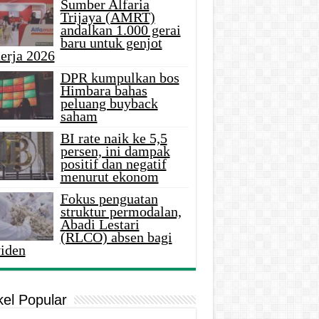
Sumber Alfaria
Trijaya (AMRT)
andalkan 1.000 gerai
baru untuk genjot
erja 2026
DPR kumpulkan bos
Himbara bahas
peluang buyback
saham
BI rate naik ke 5,5
persen, ini dampak
positif dan negatif
menurut ekonom
Fokus penguatan
struktur permodalan,
Abadi Lestari
(RLCO) absen bagi
viden
kel Popular