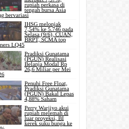
rupiah perkasa di
tengah bursa Asia
g bervariasi
IHSG melonjak
7,54% ke 5.746 pada
Selasa (9/6), CUAN,
BRPT, SCMA top
iners LQ45
Pradiksi Gunatama
(PGUN) Realisasi
Belanja Modal Rp
26,6 Miliar per Mei
26
Penuhi Free Float,
Pradiksi Gunatama
(PGUN) Bakal Lepas
4,88% Saham
Perry Warjiyo akui
rupiah melemah di
luar proyeksi, BI
kerek suku bunga ke
5%