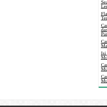
Se
Le
Fl
Te
Ca
dan
Pa
Ca
Ma
Is
Mo
Ca
Mu
Ca
Mu