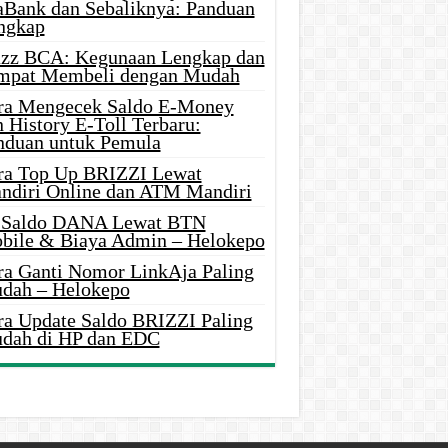
aBank dan Sebaliknya: Panduan
ngkap
azz BCA: Kegunaan Lengkap dan
mpat Membeli dengan Mudah
ra Mengecek Saldo E-Money
 History E-Toll Terbaru:
nduan untuk Pemula
ra Top Up BRIZZI Lewat
ndiri Online dan ATM Mandiri
i Saldo DANA Lewat BTN
bile & Biaya Admin – Helokepo
ra Ganti Nomor LinkAja Paling
dah – Helokepo
ra Update Saldo BRIZZI Paling
dah di HP dan EDC