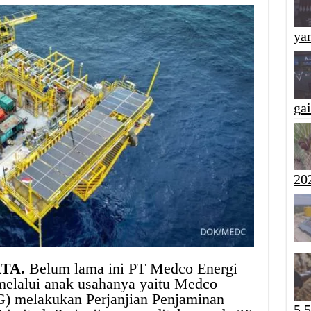
yan
ga
20
RTA.
Belum lama ini PT Medco Energi
elalui anak usahanya yaitu Medco
G) melakukan Perjanjian Penjaminan
5,