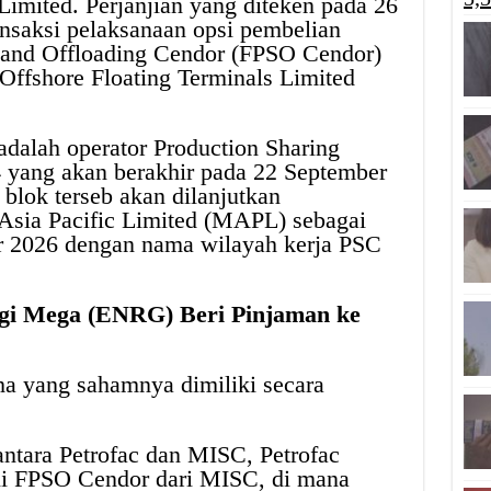
Limited. Perjanjian yang diteken pada 26
ransaksi pelaksanaan opsi pembelian
e and Offloading Cendor (FPSO Cendor)
Offshore Floating Terminals Limited
 adalah operator Production Sharing
 yang akan berakhir pada 22 September
 blok terseb akan dilanjutkan
Asia Pacific Limited (MAPL) sebagai
r 2026 dengan nama wilayah kerja PSC
rgi Mega (ENRG) Beri Pinjaman ke
 yang sahamnya dimiliki secara
ntara Petrofac dan MISC, Petrofac
li FPSO Cendor dari MISC, di mana