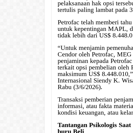
pelaksanaan hak opsi terseb
tertulis paling lambat pada 
Petrofac telah memberi tahu
untuk kepentingan MAPL, d
tidak lebih dari US$ 8.448.0
“Untuk menjamin pemenuhan
Cendor oleh Petrofac, MEG
penjaminan kepada Petrofac 
terkait opsi pembelian oleh
maksimum US$ 8.448.010,” t
Internasional Siendy K. Wis
Rabu (3/6/2026).
Transaksi pemberian penjami
informasi, atau fakta materi
kondisi keuangan, atau ke
Tantangan Psikologis Saa
buru Beli