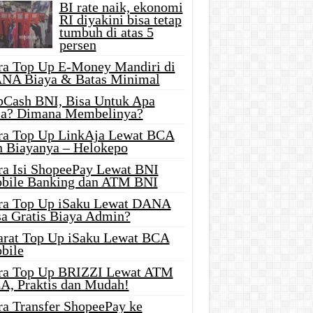
BI rate naik, ekonomi
RI diyakini bisa tetap
tumbuh di atas 5
persen
ra Top Up E-Money Mandiri di
NA Biaya & Batas Minimal
pCash BNI, Bisa Untuk Apa
ja? Dimana Membelinya?
ra Top Up LinkAja Lewat BCA
n Biayanya – Helokepo
ra Isi ShopeePay Lewat BNI
bile Banking dan ATM BNI
ra Top Up iSaku Lewat DANA
sa Gratis Biaya Admin?
arat Top Up iSaku Lewat BCA
bile
ra Top Up BRIZZI Lewat ATM
A, Praktis dan Mudah!
ra Transfer ShopeePay ke