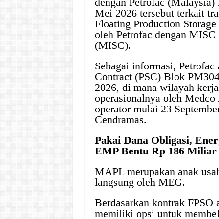
dengan Petrofac (Malaysia) 
Mei 2026 tersebut terkait t
Floating Production Storag
oleh Petrofac dengan MISC 
(MISC).
Sebagai informasi, Petrofac
Contract (PSC) Blok PM304
2026, di mana wilayah kerja
operasionalnya oleh Medco 
operator mulai 23 Septembe
Cendramas.
Pakai Dana Obligasi, Ene
EMP Bentu Rp 186 Miliar
MAPL merupakan anak usaha
langsung oleh MEG.
Berdasarkan kontrak FPSO a
memiliki opsi untuk membe