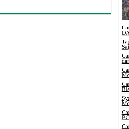
Ca
DA
Ta
Sa
Ca
da
Ca
Mo
Ca
Bi
Sy
Mo
Ca
BC
Ca