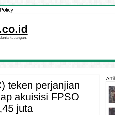
Policy
co.id
 dunia keuangan.
Arti
teken perjanjian
iap akuisisi FPSO
45 juta