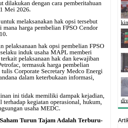
ut dilakukan dengan cara pemberitahuan
31 Mei 2026.
 untuk melaksanakan hak opsi tersebut
kin
i mana harga pembelian FPSO Cendor
10.
 pelaksanaan hak opsi pembelian FPSO
 selaku induk usaha MAPL memberi
terkait pelaksanaan hak dan kewajiban
 Petrofac, termasuk harga pembelian
ulis Corporate Secretary Medco Energi
andana dalam keterbukaan informasi,
nan ini tidak memiliki dampak kejadian,
di
al terhadap kegiatan operasional, hukum,
langsungan usaha MEDC.
t Saham Turun Tajam Adalah Terburu-
Arti