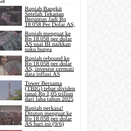
Rupiah Bangkit
Setelah Tekanan
Beruntun Jadi Rp
18.058 Per Dolar AS,
Rupiah menguat ke
Rp 18.058 per dolar
AS usai BI naikkan
suku bunga
Rupiah rebound ke
Rp 18.058 per dolar
AS, investor cermati
data inflasi AS
Tower Bersama
(TBIG) tebar dividen
tunai Rp 1,05 triliun
dari laba tahun 2025
Rupiah perkasa!
Ditutup menguat ke
Rp 18.058 per dolar
AS hari ini (9/6)