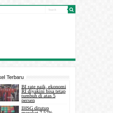
kel Terbaru
BI rate naik, ekonomi
RI diyakini bisa tetap
tumbuh di atas 5
persen
IHSG ditutup
meroket 7,57%,