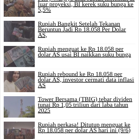
luar proyeksi, BI kerek suku bunga ke
5,5%
Rupiah Bangkit Setelah Tekanan
Beruntun Jadi Rp 18.058 Per Dolar
AS,
Rupiah menguat ke Rp 18.058 per
dolar AS usai BI naikkan suku bunga
Rupiah rebound ke Rp 18.058 per
dolar AS, investor cermati data inflasi
AS
Tower Bersama (TBIG) tebar dividen
tunai Rp 1,05 triliun dari laba tahun
2025
Rupiah perkasa! Ditutup menguat ke
Rp 18.058 per dolar AS hari ini (9/6)