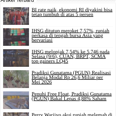
BI rate naik, ekonomi RI diyakini bisa
tetap tumbuh di atas 5 persen
IHSG ditutup meroket 7,57%, rupiah
perkasa di tengah bursa Asia yang
bervariasi
IHSG melonjak 7,54% ke 5.746 pada
Selasa (9/6), CUAN, BRPT, SCMA
top gainers LQ45
Pradiksi Gunatama (PGUN) Realisasi
Belanja Modal Rp 26,6 Miliar per
Mei 2026
Penuhi Free Float, Pradiksi Gunatama
(PGUN) Bakal Lepas 4,88% Saham
Perry Warjiyo akui rupiah melemah di