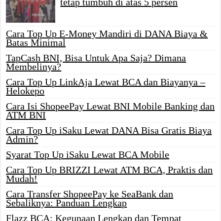
tetap tumbuh di atas 5 persen
Cara Top Up E-Money Mandiri di DANA Biaya &
Batas Minimal
TapCash BNI, Bisa Untuk Apa Saja? Dimana
Membelinya?
Cara Top Up LinkAja Lewat BCA dan Biayanya –
Helokepo
Cara Isi ShopeePay Lewat BNI Mobile Banking dan
ATM BNI
Cara Top Up iSaku Lewat DANA Bisa Gratis Biaya
Admin?
Syarat Top Up iSaku Lewat BCA Mobile
Cara Top Up BRIZZI Lewat ATM BCA, Praktis dan
Mudah!
Cara Transfer ShopeePay ke SeaBank dan
Sebaliknya: Panduan Lengkap
Flazz BCA: Kegunaan Lengkap dan Tempat