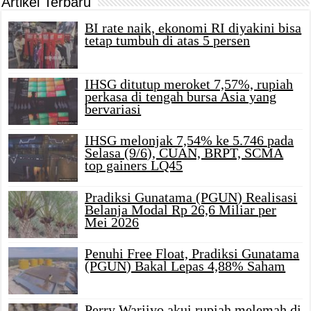
Artikel Terbaru
BI rate naik, ekonomi RI diyakini bisa
tetap tumbuh di atas 5 persen
IHSG ditutup meroket 7,57%, rupiah
perkasa di tengah bursa Asia yang
bervariasi
IHSG melonjak 7,54% ke 5.746 pada
Selasa (9/6), CUAN, BRPT, SCMA
top gainers LQ45
Pradiksi Gunatama (PGUN) Realisasi
Belanja Modal Rp 26,6 Miliar per
Mei 2026
Penuhi Free Float, Pradiksi Gunatama
(PGUN) Bakal Lepas 4,88% Saham
Perry Warjiyo akui rupiah melemah di