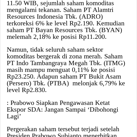
11.50 WIB, sejumlah saham komoditas
mengalami tekanan. Saham PT Alamtri
Resources Indonesia Tbk. (ADRO)
terkoreksi 6% ke level Rp2.190. Kemudian
saham PT Bayan Resources Tbk. (BYAN)
melemah 2,18% ke posisi Rp11.200.
Namun, tidak seluruh saham sektor
komoditas bergerak di zona merah. Saham
PT Indo Tambangraya Megah Tbk. (ITMG)
masih mampu menguat 0,11% ke posisi
Rp23.250. Adapun saham PT Bukit Asam
(Persero) Tbk. (PTBA) melonjak 6,79% ke
level Rp2.830.
: Prabowo Siapkan Pengawasan Ketat
Ekspor SDA: Jangan Sampai ‘Dibohongi
Lagi’
Pergerakan saham tersebut terjadi setelah
Presiden Prabowo Subianto menerbitkan