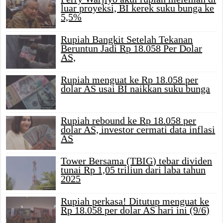
luar proyeksi, BI kerek suku bunga ke
5,5%
Rupiah Bangkit Setelah Tekanan
Beruntun Jadi Rp 18.058 Per Dolar
AS,
Rupiah menguat ke Rp 18.058 per
dolar AS usai BI naikkan suku bunga
Rupiah rebound ke Rp 18.058 per
dolar AS, investor cermati data inflasi
AS
Tower Bersama (TBIG) tebar dividen
tunai Rp 1,05 triliun dari laba tahun
2025
Rupiah perkasa! Ditutup menguat ke
Rp 18.058 per dolar AS hari ini (9/6)