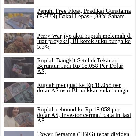
Penuhi Free Float, Pradiksi Gunatama
(PGUN) Bakal Lepas 4,88% Saham
Perry Warjiyo akui rupiah melemah di
luar proyeksi, BI kerek suku bunga ke
5,5%
Rupiah Bangkit Setelah Tekanan
Beruntun Jadi Rp 18.058 Per Dolar
AS,
Rupiah menguat ke Rp 18.058 per
dolar AS usai BI naikkan suku bunga
Rupiah rebound ke Rp 18.058 per
dolar AS, investor cermati data inflasi
AS
Tower Bersama (TBIG) tebar dividen