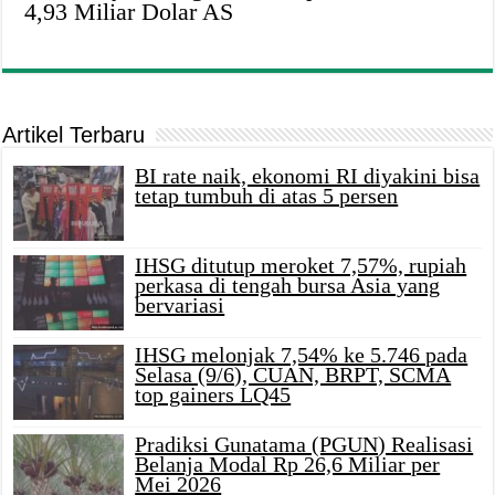
4,93 Miliar Dolar AS
Artikel Terbaru
BI rate naik, ekonomi RI diyakini bisa
tetap tumbuh di atas 5 persen
IHSG ditutup meroket 7,57%, rupiah
perkasa di tengah bursa Asia yang
bervariasi
IHSG melonjak 7,54% ke 5.746 pada
Selasa (9/6), CUAN, BRPT, SCMA
top gainers LQ45
Pradiksi Gunatama (PGUN) Realisasi
Belanja Modal Rp 26,6 Miliar per
Mei 2026