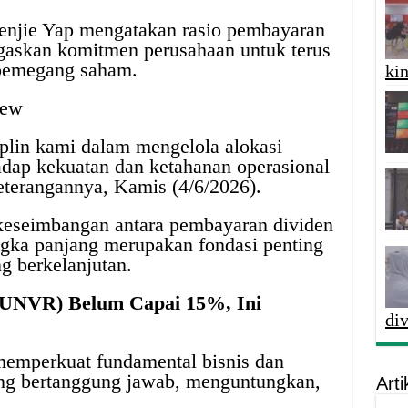
enjie Yap mengatakan rasio pembayaran
gaskan komitmen perusahaan untuk terus
 pemegang saham.
kin
View
plin kami dalam mengelola alokasi
adap kekuatan dan ketahanan operasional
keterangannya, Kamis (4/6/2026).
keseimbangan antara pembayaran dividen
ngka panjang merupakan fondasi penting
g berkelanjutan.
r (UNVR) Belum Capai 15%, Ini
di
memperkuat fundamental bisnis dan
g bertanggung jawab, menguntungkan,
Arti