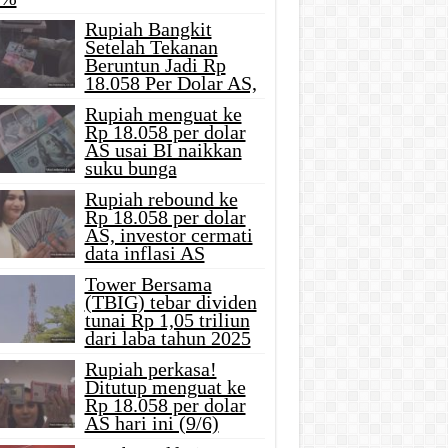
Rupiah Bangkit
Setelah Tekanan
Beruntun Jadi Rp
18.058 Per Dolar AS,
Rupiah menguat ke
Rp 18.058 per dolar
AS usai BI naikkan
suku bunga
Rupiah rebound ke
Rp 18.058 per dolar
AS, investor cermati
data inflasi AS
Tower Bersama
(TBIG) tebar dividen
tunai Rp 1,05 triliun
dari laba tahun 2025
Rupiah perkasa!
Ditutup menguat ke
Rp 18.058 per dolar
AS hari ini (9/6)