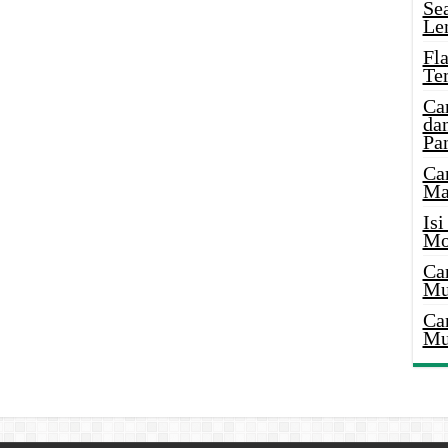
Se
Le
Fl
Te
Ca
dan
Pa
Ca
Ma
Is
Mo
Ca
Mu
Ca
Mu