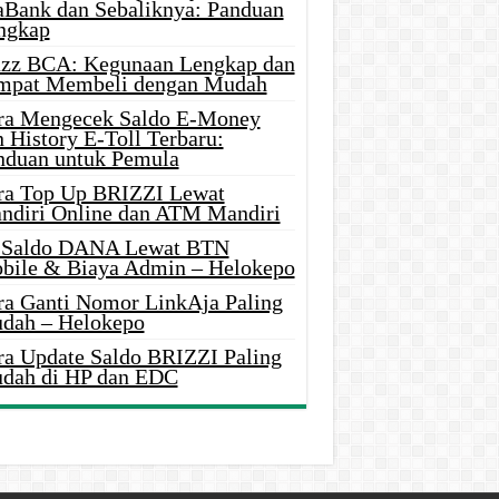
aBank dan Sebaliknya: Panduan
ngkap
azz BCA: Kegunaan Lengkap dan
mpat Membeli dengan Mudah
ra Mengecek Saldo E-Money
 History E-Toll Terbaru:
nduan untuk Pemula
ra Top Up BRIZZI Lewat
ndiri Online dan ATM Mandiri
i Saldo DANA Lewat BTN
bile & Biaya Admin – Helokepo
ra Ganti Nomor LinkAja Paling
dah – Helokepo
ra Update Saldo BRIZZI Paling
dah di HP dan EDC