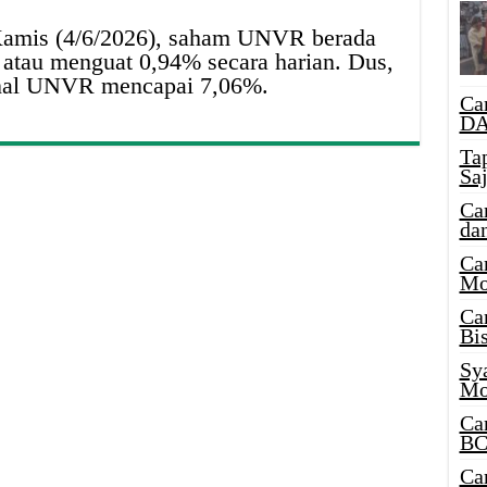
Kamis (4/6/2026), saham UNVR berada
 atau menguat 0,94% secara harian. Dus,
 final UNVR mencapai 7,06%.
Ca
DA
Ta
Sa
Ca
da
Ca
Mo
Ca
Bi
Sy
Mo
Ca
BC
Ca