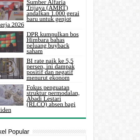
Sumber Alfaria
Trijaya (AMRT)
andalkan 1.000 gerai
baru untuk genjot
erja 2026
DPR kumpulkan bos
Himbara bahas
peluang buyback
saham
BI rate naik ke 5,5
persen, ini dampak
positif dan negatif
menurut ekonom
Fokus penguatan
struktur permodalan,
Abadi Lestari
(RLCO) absen bagi
viden
kel Popular