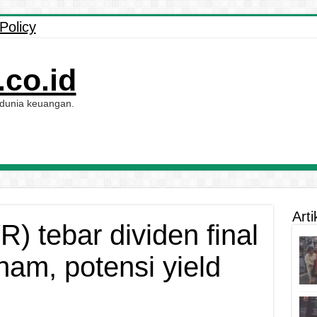
Policy
co.id
 dunia keuangan.
Arti
) tebar dividen final
ham, potensi yield