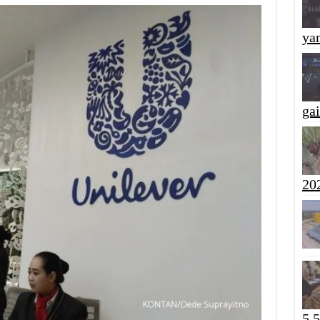
yan
ga
20
5,