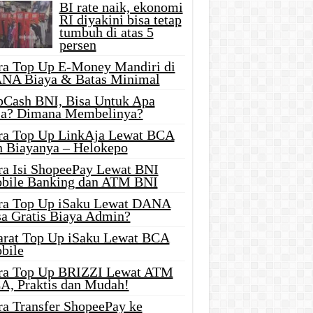
BI rate naik, ekonomi
RI diyakini bisa tetap
tumbuh di atas 5
persen
ra Top Up E-Money Mandiri di
NA Biaya & Batas Minimal
pCash BNI, Bisa Untuk Apa
ja? Dimana Membelinya?
ra Top Up LinkAja Lewat BCA
n Biayanya – Helokepo
ra Isi ShopeePay Lewat BNI
bile Banking dan ATM BNI
ra Top Up iSaku Lewat DANA
sa Gratis Biaya Admin?
arat Top Up iSaku Lewat BCA
bile
ra Top Up BRIZZI Lewat ATM
A, Praktis dan Mudah!
ra Transfer ShopeePay ke