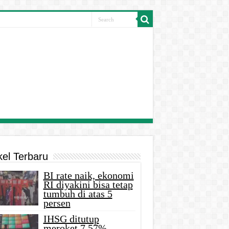
kel Terbaru
BI rate naik, ekonomi
RI diyakini bisa tetap
tumbuh di atas 5
persen
IHSG ditutup
meroket 7,57%,