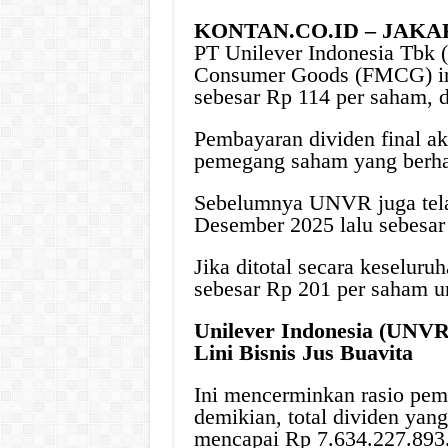
KONTAN.CO.ID – JAKA
PT Unilever Indonesia Tbk 
Consumer Goods (FMCG) ini
sebesar Rp 114 per saham, d
Pembayaran dividen final ak
pemegang saham yang berha
Sebelumnya UNVR juga tela
Desember 2025 lalu sebesar 
Jika ditotal secara keselur
sebesar Rp 201 per saham u
Unilever Indonesia (UNVR
Lini Bisnis Jus Buavita
Ini mencerminkan rasio pem
demikian, total dividen yan
mencapai Rp 7.634.227.893