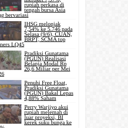
rupiah perkasa di
tengah bursa Asia
g bervariasi
IHSG melonjak
7,54% ke 5.746 pada
Selasa (9/6), CUAN,
BRPT, SCMA top
iners LQ45
Pradiksi Gunatama
(PGUN) Realisasi
Belanja Modal Rp
26,6 Miliar per Mei
26
Penuhi Free Float,
Pradiksi Gunatama
(PGUN) Bakal Lepas
4,88% Saham
Perry Warjiyo akui
rupiah melemah di
luar proyeksi, BI
kerek suku bunga ke
5%